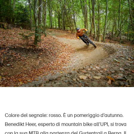
UPI – chi siamo
Media
Politica
Sinus Plus
Campagne
Posti vacanti
Ordinare & scaricare materiali
Colore del segnale: rosso. È un pomeriggio d’autunno.
Benedikt Heer, esperto di mountain bike all’UPI, si trova
Corsi ed eventi
con la sua MTB alla partenza del Gurtentrail a Berna. Il