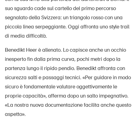
Prodotti sicuri
suo sguardo cade sul cartello del primo percorso
Approfondimenti giuridici
segnalato della Svizzera: un triangolo rosso con una
piccola linea serpeggiante. Oggi affronta uno style trail
Delegate e delegati alla sicurezza e Comuni
di media difficoltà.
Contatto e consulenza
Benedikt Heer è allenato. Lo capisce anche un occhio
inesperto fin dalla prima curva, pochi metri dopo la
partenza lungo il ripido pendio. Benedikt affronta con
sicurezza salti e passaggi tecnici. «Per guidare in modo
sicuro è fondamentale valutare oggettivamente le
proprie capacità», afferma dopo un salto impegnativo.
«La nostra nuova documentazione facilita anche questo
aspetto».