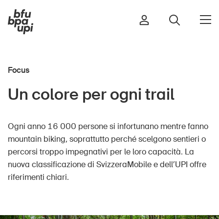
Focus
Strada e traffico
Un colore per ogni trail
Sport e attività fisica
Casa e giardino
Ogni anno 16 000 persone si infortunano mentre fanno
Edifici e impianti
mountain biking, soprattutto perché scelgono sentieri o
percorsi troppo impegnativi per le loro capacità. La
nuova classificazione di SvizzeraMobile e dell’UPI offre
Bambini
riferimenti chiari.
Anziani
Scuola
Imprese