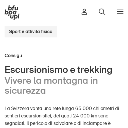
Sport e attività fisica
Strada e traffico
Consigli
Sport e attività fisica
Casa e giardino
Escursionismo e trekking
Edifici e impianti
Vivere la montagna in
sicurezza
Bambini
La Svizzera vanta una rete lunga 65 000 chilometri di
Anziani
sentieri escursionistici, dei quali 24 000 km sono
Scuola
segnalati. Il pericolo di scivolare o di inciampare è
Imprese