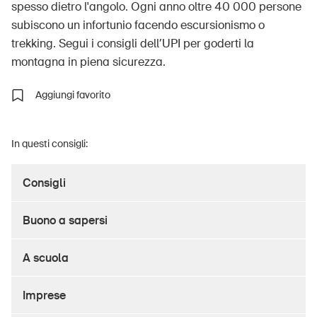
spesso dietro l'angolo. Ogni anno oltre 40 000 persone
subiscono un infortunio facendo escursionismo o
trekking. Segui i consigli dell’UPI per goderti la
UPI – chi siamo
montagna in piena sicurezza.
Media
Aggiungi favorito
Politica
Sinus Plus
In questi consigli:
Campagne
Consigli
Posti vacanti
Buono a sapersi
A scuola
Ordinare & scaricare materiali
Imprese
Corsi ed eventi