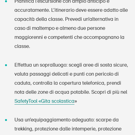
Pianifica l’escursione con ampio anticipo e
accuratamente. L’itinerario deve essere adatto alle
capacità della classe. Prevedi un’alternativa in
caso di maltempo e almeno due persone
maggiorenni e competenti che accompagnano la
classe.
Effettua un sopralluogo: scegli aree di sosta sicure,
valuta passaggi delicati e punti con pericolo di
caduta, controlla la copertura telefonica, prendi
nota delle zone di acqua potabile. Scopri di più nel
SafetyTool «Gita scolastica
»
Usa un’equipaggiamento adeguato: scarpe da
DE
FR
IT
EN
trekking, protezione dalle intemperie, protezione