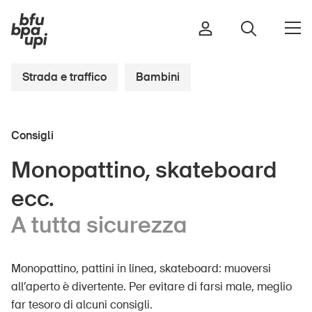
Strada e traffico
Bambini
Strada e traffico
Consigli
Sport e attività fisica
Casa e giardino
Monopattino, skateboard
Edifici e impianti
ecc.
A tutta sicurezza
Bambini
Anziani
Monopattino, pattini in linea, skateboard: muoversi
Scuola
all’aperto è divertente. Per evitare di farsi male, meglio
far tesoro di alcuni consigli.
Imprese