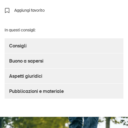
Aggiungi favorito
UPI – chi siamo
In questi consigli:
Media
Consigli
Politica
Sinus Plus
Buono a sapersi
Campagne
Aspetti giuridici
Posti vacanti
Pubblicazioni e materiale
Ordinare & scaricare materiali
Corsi ed eventi