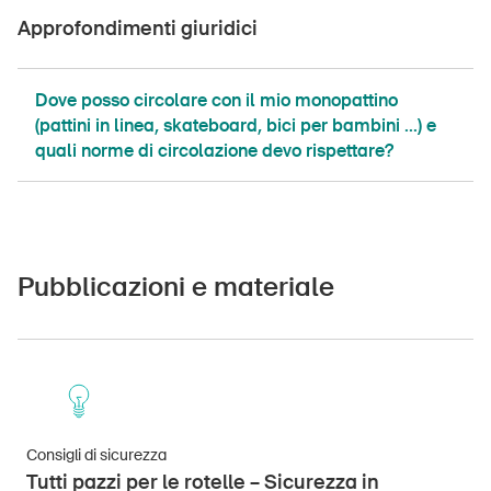
Approfondimenti giuridici
Dove posso circolare con il mio monopattino
(pattini in linea, skateboard, bici per bambini ...) e
DE
FR
IT
EN
quali norme di circolazione devo rispettare?
Home
Abbonati alla newsletter
Pubblicazioni e materiale
Consigli di sicurezza
Tutti pazzi per le rotelle – Sicurezza in