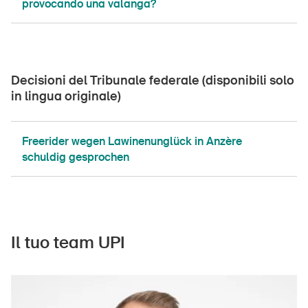
provocando una valanga?
DE
FR
IT
EN
Decisioni del Tribunale federale (disponibili solo
Home
in lingua originale)
Abbonati alla newsletter
Freerider wegen Lawinenunglück in Anzère
schuldig gesprochen
Il tuo team UPI