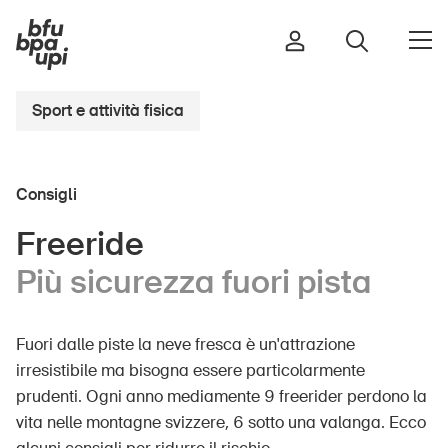
Sport e attività fisica
Strada e traffico
Consigli
Sport e attività fisica
Casa e giardino
Freeride
Edifici e impianti
Più sicurezza fuori pista
Fuori dalle piste la neve fresca è un'attrazione
Bambini
irresistibile ma bisogna essere particolarmente
Anziani
prudenti. Ogni anno mediamente 9 freerider perdono la
Scuola
vita nelle montagne svizzere, 6 sotto una valanga. Ecco
Imprese