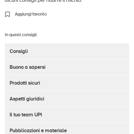
alcuni consigli per ridurre il rischio.
Aggiungi favorito
UPI – chi siamo
In questi consigli:
Media
Politica
Consigli
Sinus Plus
Buono a sapersi
Campagne
Posti vacanti
Prodotti sicuri
Aspetti giuridici
Il tuo team UPI
Ordinare & scaricare materiali
Corsi ed eventi
Pubblicazioni e materiale