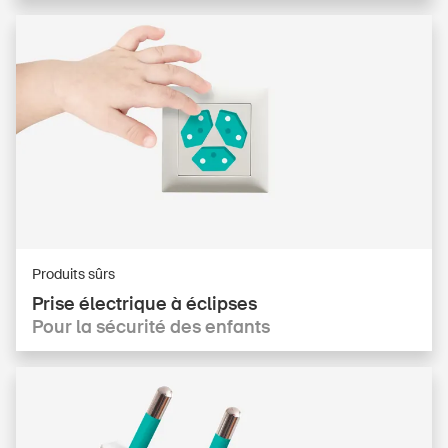
DE
FR
IT
EN
Produits sûrs
Page d'accueil
Prise électrique à éclipses
Pour la sécurité des enfants
S'abonner à la newsletter