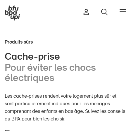
Produits sûrs
Route et trafic
Cache-prise
Sport et activité physique
Pour éviter les chocs
Maison et jardin
électriques
Bâtiments et installations
Les cache-prises rendent votre logement plus sûr et
Enfants
sont particulièrement indiqués pour les ménages
comprenant des enfants en bas âge. Suivez les conseils
Seniors
du BPA pour bien les choisir.
École
Entreprises