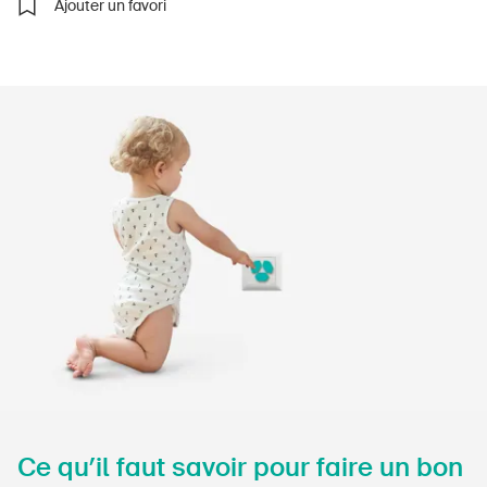
Ajouter un favori
À propos du BPA
Médias
Politique
Sinus Plus
Campagnes
Postes vacants
Commander et télécharger
Cours et événements
Ce qu’il faut savoir pour faire un bon