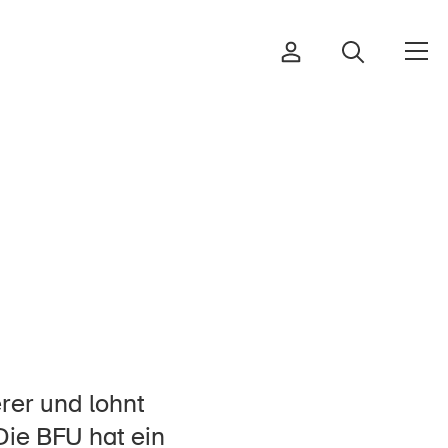
Bestellen & herunterladen
Kurse & Veranstaltungen
Sichere Produkte
Rechtsfragen & Gerichtsentscheide
er und lohnt
Sicherheitsdelegierte & Gemeinden
Die BFU hat ein