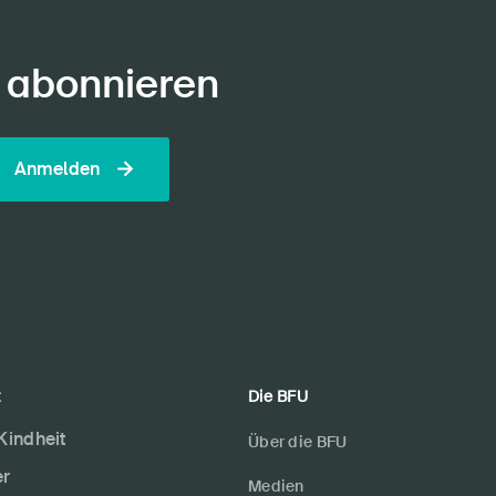
 abonnieren
Anmelden
t
Die BFU
 Kindheit
Über die BFU
er
Medien