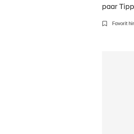
paar Tipp
Favorit h
Star
DE
FR
IT
EN