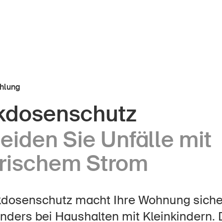
hlung
kdosenschutz
r Kindheit
Über die BFU
iden Sie Unfälle mit
Medien
lter
trischem Strom
Politik
er Schule
Sinus Plus
nternehmen
kdosenschutz macht Ihre Wohnung sicher
Kampagnen
nders bei Haushalten mit Kleinkindern. 