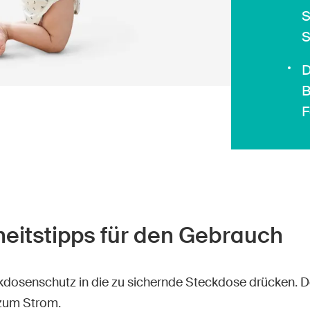
S
S
D
B
F
heitstipps für den Gebrauch
kdosenschutz in die zu sichernde Steckdose drücken. D
zum Strom.