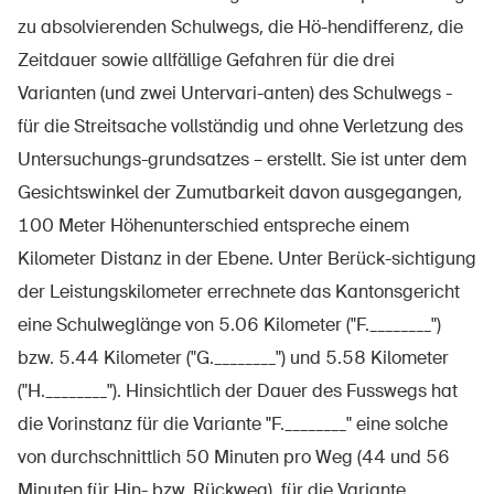
zu absolvierenden Schulwegs, die Hö-hendifferenz, die
Zeitdauer sowie allfällige Gefahren für die drei
Varianten (und zwei Untervari-anten) des Schulwegs -
À propos du BPA
für die Streitsache vollständig und ohne Verletzung des
Médias
Untersuchungs-grundsatzes – erstellt. Sie ist unter dem
Politique
Gesichtswinkel der Zumutbarkeit davon ausgegangen,
Sinus Plus
100 Meter Höhenunterschied entspreche einem
Kilometer Distanz in der Ebene. Unter Berück-sichtigung
Campagnes
der Leistungskilometer errechnete das Kantonsgericht
Postes vacants
eine Schulweglänge von 5.06 Kilometer ("F.________")
bzw. 5.44 Kilometer ("G.________") und 5.58 Kilometer
("H.________"). Hinsichtlich der Dauer des Fusswegs hat
Commander et télécharger
die Vorinstanz für die Variante "F.________" eine solche
von durchschnittlich 50 Minuten pro Weg (44 und 56
Cours et événements
Minuten für Hin- bzw. Rückweg), für die Variante