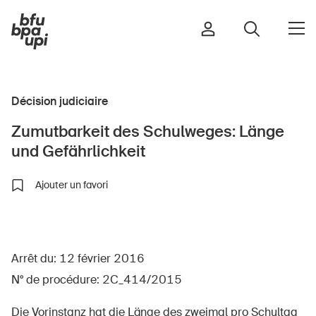
Décision judiciaire
Route et trafic
Zumutbarkeit des Schulweges: Länge
Sport et activité physique
und Gefährlichkeit
Maison et jardin
Bâtiments et installations
Ajouter un favori
Enfants
Arrêt du: 12 février 2016
Seniors
N° de procédure: 2C_414/2015
École
Entreprises
Die Vorinstanz hat die Länge des zweimal pro Schultag