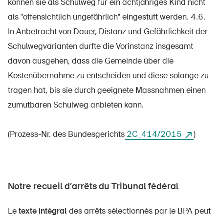
können sie als Schulweg für ein achtjähriges Kind nicht
als "offensichtlich ungefährlich" eingestuft werden. 4.6.
In Anbetracht von Dauer, Distanz und Gefährlichkeit der
Schulwegvarianten durfte die Vorinstanz insgesamt
davon ausgehen, dass die Gemeinde über die
Kostenübernahme zu entscheiden und diese solange zu
tragen hat, bis sie durch geeignete Massnahmen einen
zumutbaren Schulweg anbieten kann.
(Prozess-Nr. des Bundesgerichts
2C_414/2015
)
DE
FR
IT
EN
Notre recueil d’arrêts du Tribunal fédéral
Page d'accueil
Le
texte intégral
des arrêts sélectionnés par le BPA peut
S'abonner à la newsletter