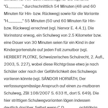
Produits sûrs
"G.________" durchschnittlich 54 Minuten (48 und 60
Aspects juridiques
Minuten für Hin- bzw. Rückweg) sowie für die Variante
"H.________" 55 Minuten (50 und 60 Minuten für Hin-
Délégués à la sécurité et communes
bzw. Rückweg) errechnet (vgl. hiervor E. 4.4.1). Die
Contact et conseil
Vorinstanz erwog, ein Schulweg von 2.5 Kilometer bzw.
eine Dauer von 30 Minuten seien für ein Kind in der
Kindergartenstufe auf jeden Fall zumutbar (vgl.
HERBERT PLOTKE, Schweizerisches Schulrecht, 2. Aufl.,
2003, S. 227), wobei diese Richtgrösse etwa je nach
Schüler oder nach der Gefährlichkeit des Schulwegs
variieren könnte (vgl. SÁNDOR HORVÁTH, Der
verfassungsmässige Anspruch auf einen zu-mutbaren
Schulweg, ZBl 108/2007 S. 633 ff., dort S. 649). Die
hier strittigen Schulwegvarianten lägen indessen
deutlich darüber. Selbst wenn C.D.________ achtjährig