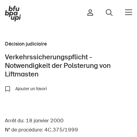
Décision judiciaire
Route et trafic
Verkehrssicherungspflicht -
Sport et activité physique
Notwendigkeit der Polsterung von
Maison et jardin
Liftmasten
Bâtiments et installations
Ajouter un favori
Enfants
Seniors
Arrêt du: 18 janvier 2000
École
N° de procédure: 4C.375/1999
Entreprises