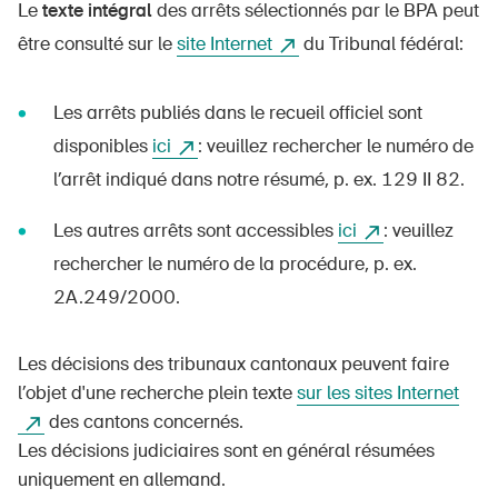
Le
texte intégral
des arrêts sélectionnés par le BPA peut
être consulté sur le
site Internet
du Tribunal fédéral:
Les arrêts publiés dans le recueil officiel sont
DE
FR
IT
EN
disponibles
ici
: veuillez rechercher le numéro de
l’arrêt indiqué dans notre résumé, p. ex. 129 II 82.
Page d'accueil
Les autres arrêts sont accessibles
ici
: veuillez
S'abonner à la newsletter
rechercher le numéro de la procédure, p. ex.
2A.249/2000.
Les décisions des tribunaux cantonaux peuvent faire
l’objet d'une recherche plein texte
sur les sites Internet
des cantons concernés.
Les décisions judiciaires sont en général résumées
uniquement en allemand.