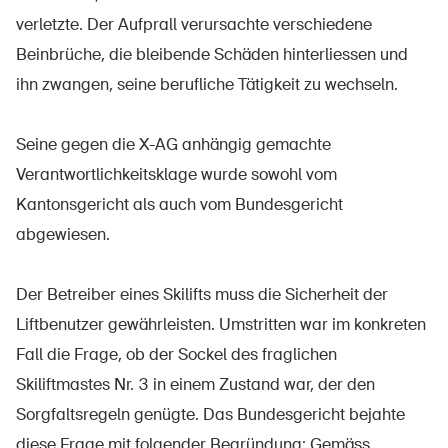
Produits sûrs
verletzte. Der Aufprall verursachte verschiedene
Aspects juridiques
Beinbrüche, die bleibende Schäden hinterliessen und
ihn zwangen, seine berufliche Tätigkeit zu wechseln.
Délégués à la sécurité et communes
Contact et conseil
Seine gegen die X-AG anhängig gemachte
Verantwortlichkeitsklage wurde sowohl vom
Kantonsgericht als auch vom Bundesgericht
abgewiesen.
Der Betreiber eines Skilifts muss die Sicherheit der
Liftbenutzer gewährleisten. Umstritten war im konkreten
Fall die Frage, ob der Sockel des fraglichen
Skiliftmastes Nr. 3 in einem Zustand war, der den
Sorgfaltsregeln genügte. Das Bundesgericht bejahte
diese Frage mit folgender Begründung: Gemäss