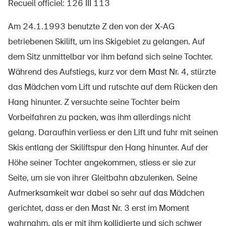
Recueil officiel: 126 III 113
Am 24.1.1993 benutzte Z den von der X-AG
betriebenen Skilift, um ins Skigebiet zu gelangen. Auf
À propos du BPA
dem Sitz unmittelbar vor ihm befand sich seine Tochter.
Médias
Während des Aufstiegs, kurz vor dem Mast Nr. 4, stürzte
Politique
das Mädchen vom Lift und rutschte auf dem Rücken den
Sinus Plus
Hang hinunter. Z versuchte seine Tochter beim
Vorbeifahren zu packen, was ihm allerdings nicht
Campagnes
gelang. Daraufhin verliess er den Lift und fuhr mit seinen
Postes vacants
Skis entlang der Skiliftspur den Hang hinunter. Auf der
Höhe seiner Tochter angekommen, stiess er sie zur
Seite, um sie von ihrer Gleitbahn abzulenken. Seine
Aufmerksamkeit war dabei so sehr auf das Mädchen
Commander et télécharger
gerichtet, dass er den Mast Nr. 3 erst im Moment
Cours et événements
wahrnahm, als er mit ihm kollidierte und sich schwer