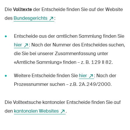
Die
Volltexte
der Entscheide finden Sie auf der Website
des
Bundesgerichts
:
DE
FR
IT
EN
Entscheide aus der amtlichen Sammlung finden Sie
hier
: Nach der Nummer des Entscheides suchen,
Startseite
die Sie bei unserer Zusammenfassung unter
Newsletter abonnieren
«Amtliche Sammlung» finden – z. B. 129 II 82.
Weitere Entscheide finden Sie
hier
: Nach der
Prozessnummer suchen – z.B. 2A.249/2000.
Die Volltextsuche kantonaler Entscheide finden Sie auf
den
kantonalen Websites
.