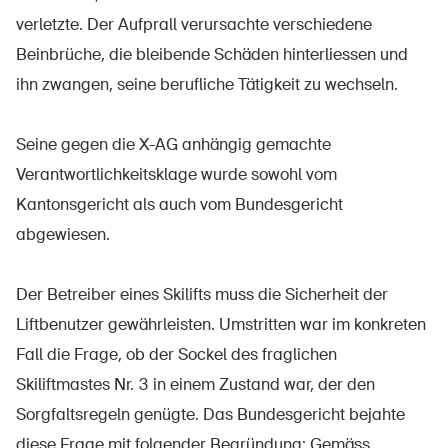
Sichere Produkte
verletzte. Der Aufprall verursachte verschiedene
Rechtsfragen & Gerichtsentscheide
Beinbrüche, die bleibende Schäden hinterliessen und
ihn zwangen, seine berufliche Tätigkeit zu wechseln.
Sicherheitsdelegierte & Gemeinden
Kontakt & Beratung
Seine gegen die X-AG anhängig gemachte
Verantwortlichkeitsklage wurde sowohl vom
Kantonsgericht als auch vom Bundesgericht
abgewiesen.
Der Betreiber eines Skilifts muss die Sicherheit der
Liftbenutzer gewährleisten. Umstritten war im konkreten
Fall die Frage, ob der Sockel des fraglichen
Skiliftmastes Nr. 3 in einem Zustand war, der den
Sorgfaltsregeln genügte. Das Bundesgericht bejahte
diese Frage mit folgender Begründung: Gemäss