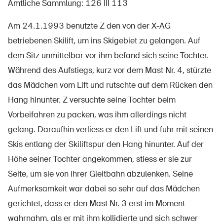
Amtliche Sammlung: 126 III 113
Am 24.1.1993 benutzte Z den von der X-AG
betriebenen Skilift, um ins Skigebiet zu gelangen. Auf
Über die BFU
dem Sitz unmittelbar vor ihm befand sich seine Tochter.
Medien
Während des Aufstiegs, kurz vor dem Mast Nr. 4, stürzte
Politik
das Mädchen vom Lift und rutschte auf dem Rücken den
Sinus Plus
Hang hinunter. Z versuchte seine Tochter beim
Vorbeifahren zu packen, was ihm allerdings nicht
Kampagnen
gelang. Daraufhin verliess er den Lift und fuhr mit seinen
Offene Stellen
Skis entlang der Skiliftspur den Hang hinunter. Auf der
Höhe seiner Tochter angekommen, stiess er sie zur
Seite, um sie von ihrer Gleitbahn abzulenken. Seine
Aufmerksamkeit war dabei so sehr auf das Mädchen
Bestellen & herunterladen
gerichtet, dass er den Mast Nr. 3 erst im Moment
Kurse & Veranstaltungen
wahrnahm, als er mit ihm kollidierte und sich schwer