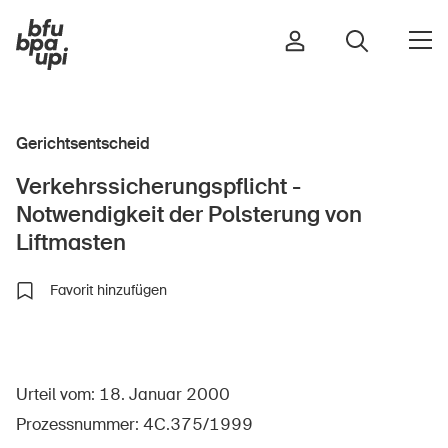
Gerichtsentscheid
Strasse & Verkehr
Verkehrssicherungspflicht -
Sport & Bewegung
Notwendigkeit der Polsterung von
Zuhause & Garten
Liftmasten
Gebäude & Anlagen
Favorit hinzufügen
In der Kindheit
Im Alter
Urteil vom: 18. Januar 2000
In der Schule
Prozessnummer: 4C.375/1999
Im Unternehmen