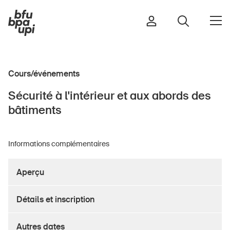
Cours/événements
Route et trafic
Sécurité à l'intérieur et aux abords des
Sport et activité physique
bâtiments
Maison et jardin
Bâtiments et installations
Informations complémentaires
Aperçu
Enfants
Seniors
Détails et inscription
École
Entreprises
Autres dates