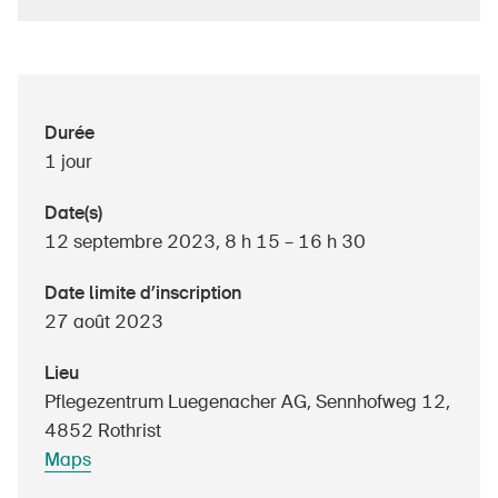
À propos du BPA
Durée
Médias
1 jour
Politique
Date(s)
Sinus Plus
12 septembre 2023, 8 h 15 – 16 h 30
Campagnes
Date limite d’inscription
Postes vacants
27 août 2023
Lieu
Pflegezentrum Luegenacher AG, Sennhofweg 12,
Commander et télécharger
4852 Rothrist
Maps
Cours et événements