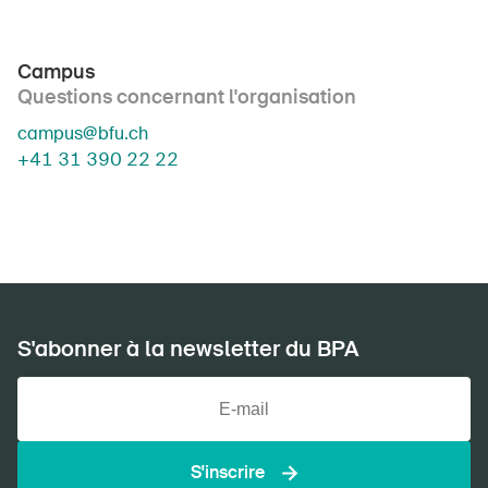
Campus
Questions concernant l'organisation
campus@bfu.ch
+41 31 390 22 22
DE
FR
IT
EN
Page d'accueil
S'abonner à la newsletter du BPA
S'abonner à la newsletter
S'inscrire