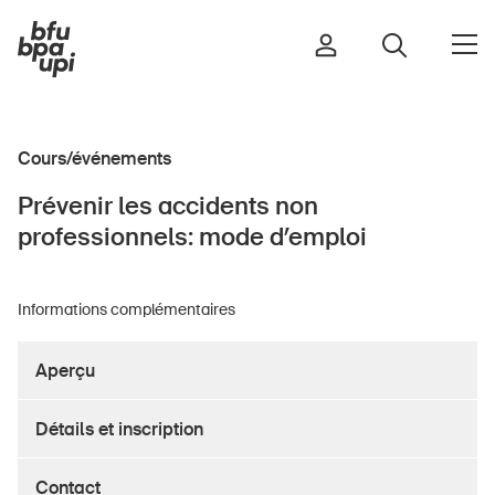
Cours/événements
Route et trafic
Prévenir les accidents non
Sport et activité physique
professionnels: mode d’emploi
Maison et jardin
Bâtiments et installations
Informations complémentaires
Aperçu
Enfants
Seniors
Détails et inscription
École
Entreprises
Contact