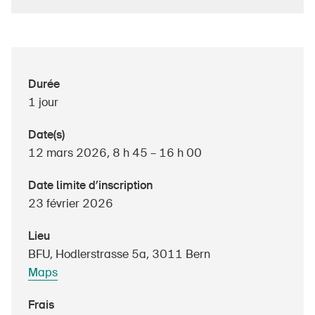
À propos du BPA
Durée
Médias
1 jour
Politique
Date(s)
Sinus Plus
12 mars 2026, 8 h 45 – 16 h 00
Campagnes
Date limite d’inscription
Postes vacants
23 février 2026
Lieu
BFU, Hodlerstrasse 5a, 3011 Bern
Commander et télécharger
Maps
Cours et événements
Frais