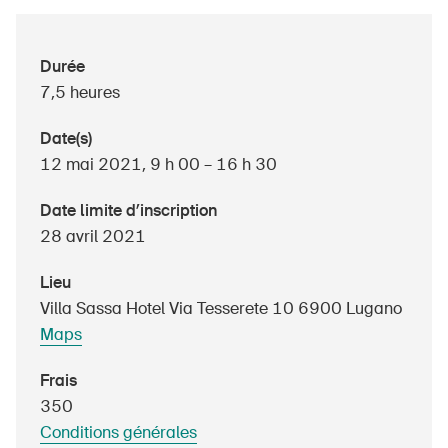
Durée
À propos du BPA
7,5 heures
Médias
Date(s)
Politique
12 mai 2021, 9 h 00 – 16 h 30
Sinus Plus
Date limite d’inscription
28 avril 2021
Campagnes
Postes vacants
Lieu
Villa Sassa Hotel Via Tesserete 10 6900 Lugano
Maps
Frais
Commander et télécharger
350
Cours et événements
Conditions générales