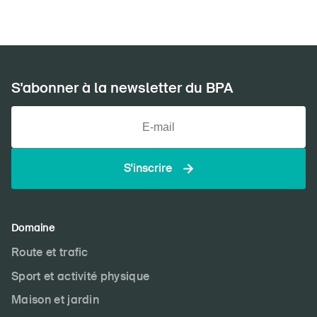
S'abonner à la newsletter du BPA
S'inscrire
Domaine
DE
FR
IT
EN
Route et trafic
Sport et activité physique
Page d'accueil
Maison et jardin