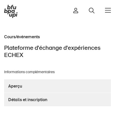
Cours/événements
Route et trafic
Plateforme d'échange d'expériences
Sport et activité physique
ECHEX
Maison et jardin
Bâtiments et installations
Informations complémentaires
Aperçu
Enfants
Seniors
Détails et inscription
École
Entreprises