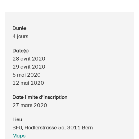
À propos du BPA
Durée
4 jours
Médias
Politique
Date(s)
28 avril 2020
Sinus Plus
29 avril 2020
Campagnes
5 mai 2020
12 mai 2020
Postes vacants
Date limite d’inscription
27 mars 2020
Commander et télécharger
Lieu
BFU, Hodlerstrasse 5a, 3011 Bern
Cours et événements
Maps