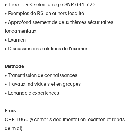
• Théorie RSI selon la règle SNR 641 723
• Exemples de RSI en et hors localité
• Approfondissement de deux thèmes sécuritaires
fondamentaux
• Examen
• Discussion des solutions de l’examen
Méthode
• Transmission de connaissances
• Travaux individuels et en groupes
DE
FR
IT
EN
• Echange d’expériences
Page d'accueil
Frais
CHF 1960 (y compris documentation, examen et répas
S'abonner à la newsletter
de midi)