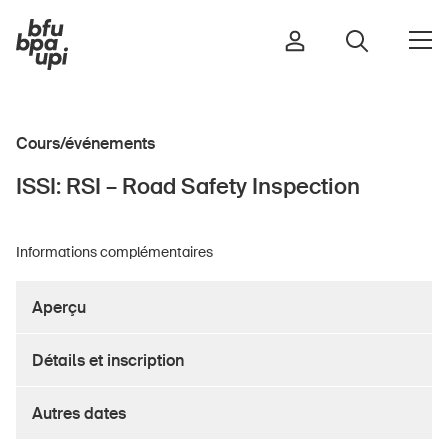
Cours/événements
Route et trafic
ISSI: RSI – Road Safety Inspection
Sport et activité physique
Maison et jardin
Informations complémentaires
Bâtiments et installations
Aperçu
Enfants
Détails et inscription
Seniors
École
Autres dates
Entreprises