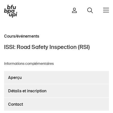
Cours/événements
Route et trafic
ISSI: Road Safety Inspection (RSI)
Sport et activité physique
Maison et jardin
Informations complémentaires
Bâtiments et installations
Aperçu
Enfants
Détails et inscription
Seniors
École
Contact
Entreprises