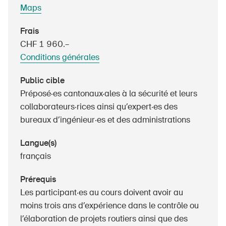
Produits sûrs
Maps
Aspects juridiques
Frais
CHF 1 960.–
Délégués à la sécurité et communes
Conditions générales
Contact et conseil
Public cible
Préposé·es cantonaux·ales à la sécurité et leurs
collaborateurs·rices ainsi qu’expert·es des
bureaux d’ingénieur·es et des administrations
Langue(s)
français
Prérequis
Les participant·es au cours doivent avoir au
moins trois ans d’expérience dans le contrôle ou
l’élaboration de projets routiers ainsi que des