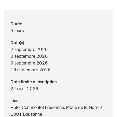
À propos du BPA
Durée
4 jours
Médias
Politique
Date(s)
2 septembre 2026
Sinus Plus
3 septembre 2026
Campagnes
9 septembre 2026
16 septembre 2026
Postes vacants
Date limite d’inscription
24 août 2026
Commander et télécharger
Lieu
Hôtel Continental Lausanne, Place de la Gare 2,
Cours et événements
1001 Lausanne