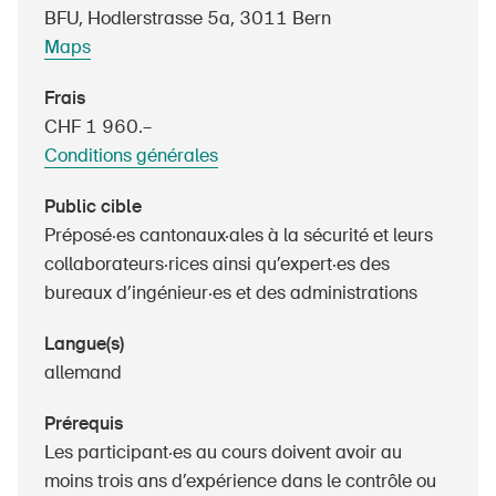
Produits sûrs
BFU, Hodlerstrasse 5a, 3011 Bern
Maps
Aspects juridiques
Délégués à la sécurité et communes
Frais
CHF 1 960.–
Contact et conseil
Conditions générales
Public cible
Préposé·es cantonaux·ales à la sécurité et leurs
collaborateurs·rices ainsi qu’expert·es des
bureaux d’ingénieur·es et des administrations
Langue(s)
allemand
Prérequis
Les participant·es au cours doivent avoir au
moins trois ans d’expérience dans le contrôle ou