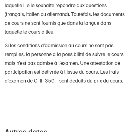
laquelle il·elle souhaite répondre aux questions
(français, italien ou allemand). Toutefois, les documents
de cours ne sont fournis que dans la langue dans
laquelle le cours a lieu.
Si les conditions d’admission au cours ne sont pas
remplies, la personne a la possibilité de suivre le cours
mais n’est pas admise à l’examen. Une attestation de
participation est délivrée à l’issue du cours. Les frais
DE
FR
IT
EN
d’examen de CHF 350.– sont déduits du prix du cours.
Page d'accueil
S'abonner à la newsletter
Autres dates