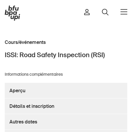
Cours/événements
Route et trafic
ISSI: Road Safety Inspection (RSI)
Sport et activité physique
Maison et jardin
Informations complémentaires
Bâtiments et installations
Aperçu
Enfants
Détails et inscription
Seniors
École
Autres dates
Entreprises