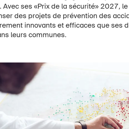
Postes vacants
. Avec ses «Prix de la sécurité» 2027, l
ser des projets de prévention des acci
èrement innovants et efficaces que ses 
dans leurs communes.
 d'accueil
S'abonner à la newsletter