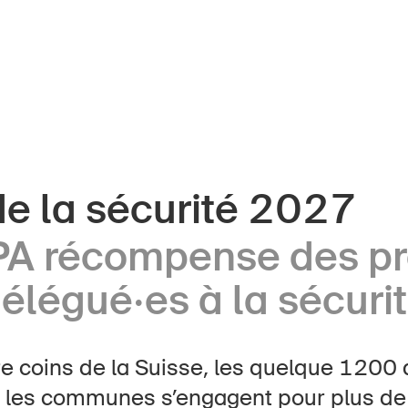
de la sécurité 2027
nts
À propos du BPA
PA récompense des pr
Médias
ors
élégué·es à la sécuri
Politique
e
Sinus Plus
eprises
e coins de la Suisse, les quelque 1200
Campagnes
 les communes s’engagent pour plus de 