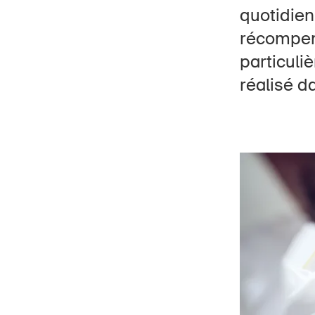
quotidien
récompen
particuli
réalisé 
Page
DE
FR
IT
EN