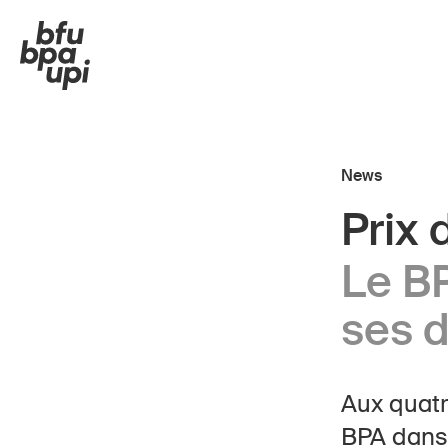
News
Prix 
Route et trafic
Enfa
Le B
Sport et activité physique
Seni
ses d
Maison et jardin
Écol
Bâtiments et installations
Entr
Aux quatr
BPA dans