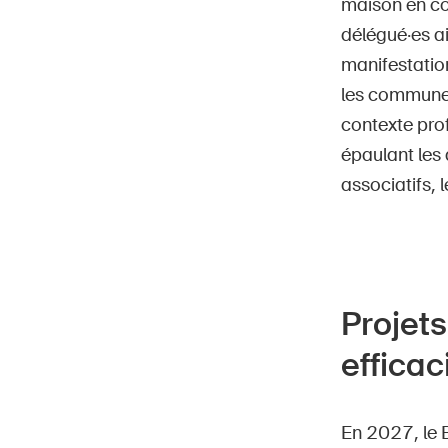
maison en co
délégué·es ai
manifestation
les communes 
contexte prof
épaulant les 
associatifs, 
Projet
efficac
En 2027, le B