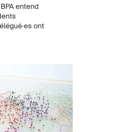
e BPA entend
Contact et conseil
dents
délégué·es ont