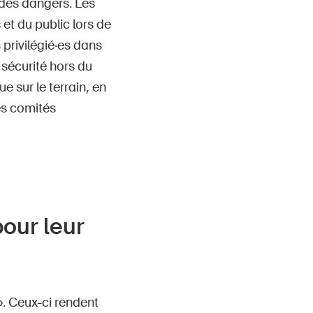
 des dangers. Les
et du public lors de
 privilégié·es dans
 sécurité hors du
e sur le terrain, en
es comités
our leur
». Ceux-ci rendent