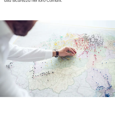
alla sicurezza nei loro Comuni.
UPI – chi siamo
Media
Politica
Sinus Plus
Campagne
Posti vacanti
Ordinare & scaricare materiali
Corsi ed eventi