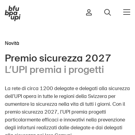
Novità
Strada e traffico
Premio sicurezza 2027
Sport e attività fisica
L’UPI premia i progetti
Casa e giardino
Edifici e impianti
La rete di circa 1200 delegate e delegati alla sicurezza
dell’UPI opera in tutte le regioni della Svizzera per
aumentare la sicurezza nella vita di tutti i giorni. Con il
Bambini
premio sicurezza 2027, l’UPI premia progetti
Anziani
particolarmente efficaci e innovativi nella prevenzione
Scuola
degli infortuni realizzati dalle delegate e dai delegati
Imprese