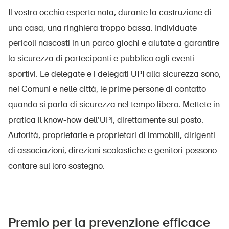
Prodotti sicuri
Il vostro occhio esperto nota, durante la costruzione di
Approfondimenti giuridici
una casa, una ringhiera troppo bassa. Individuate
pericoli nascosti in un parco giochi e aiutate a garantire
Delegate e delegati alla sicurezza e Comuni
la sicurezza di partecipanti e pubblico agli eventi
Contatto e consulenza
sportivi. Le delegate e i delegati UPI alla sicurezza sono,
nei Comuni e nelle città, le prime persone di contatto
quando si parla di sicurezza nel tempo libero. Mettete in
pratica il know-how dell’UPI, direttamente sul posto.
Autorità, proprietarie e proprietari di immobili, dirigenti
di associazioni, direzioni scolastiche e genitori possono
contare sul loro sostegno.
Premio per la prevenzione efficace