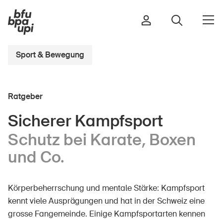
Sport & Bewegung
Strasse & Verkehr
Ratgeber
Sport & Bewegung
Zuhause & Garten
Sicherer Kampfsport
Gebäude & Anlagen
Schutz bei Karate, Boxen
und Co.
In der Kindheit
Körperbeherrschung und mentale Stärke: Kampfsport
Im Alter
kennt viele Ausprägungen und hat in der Schweiz eine
In der Schule
grosse Fangemeinde. Einige Kampfsportarten kennen
Im Unternehmen