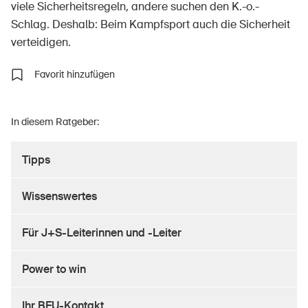
viele Sicherheitsregeln, andere suchen den K.-o.-
Schlag. Deshalb: Beim Kampfsport auch die Sicherheit
verteidigen.
Über die BFU
Favorit hinzufügen
Medien
Politik
In diesem Ratgeber:
Sinus Plus
Tipps
Kampagnen
Offene Stellen
Wissenswertes
Für J+S-Leiterinnen und -Leiter
Bestellen & herunterladen
Power to win
Kurse & Veranstaltungen
Ihr BFU-Kontakt