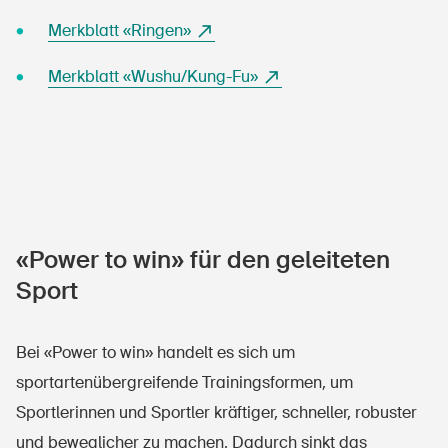
Merkblatt «Ringen»
Merkblatt «Wushu/Kung-Fu»
«Power to win» für den geleiteten
DE
FR
IT
EN
Sport
Startseite
Bei «Power to win» handelt es sich um
sportartenübergreifende Trainingsformen, um
Newsletter abonnieren
Sportlerinnen und Sportler kräftiger, schneller, robuster
und beweglicher zu machen. Dadurch sinkt das