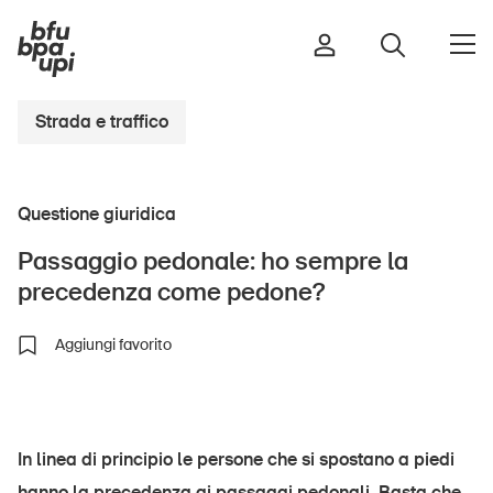
Strada e traffico
Strada e traffico
Questione giuridica
Sport e attività fisica
Casa e giardino
Passaggio pedonale: ho sempre la
Edifici e impianti
precedenza come pedone?
Aggiungi favorito
Bambini
Anziani
Scuola
In linea di principio le persone che si spostano a piedi
Imprese
hanno la precedenza ai passaggi pedonali. Basta che