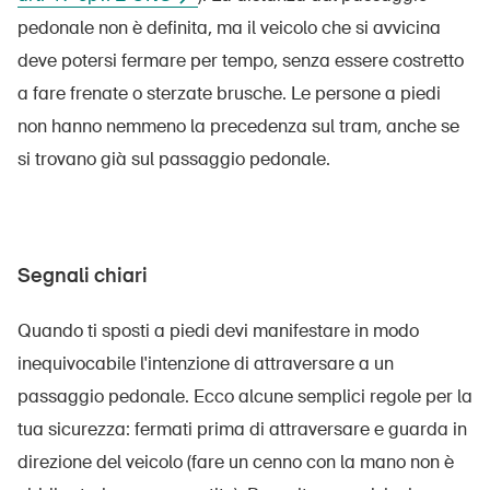
Prodotti sicuri
pedonale non è definita, ma il veicolo che si avvicina
Approfondimenti giuridici
deve potersi fermare per tempo, senza essere costretto
a fare frenate o sterzate brusche. Le persone a piedi
Delegate e delegati alla sicurezza e Comuni
non hanno nemmeno la precedenza sul tram, anche se
Contatto e consulenza
si trovano già sul passaggio pedonale.
Segnali chiari
Quando ti sposti a piedi devi manifestare in modo
inequivocabile l'intenzione di attraversare a un
passaggio pedonale. Ecco alcune semplici regole per la
tua sicurezza: fermati prima di attraversare e guarda in
direzione del veicolo (fare un cenno con la mano non è