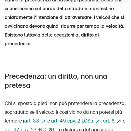
si posizionino sul bordo della strada e manifestino
chiaramente l’intenzione di attraversare. I veicoli che si
UPI – chi siamo
avvicinano devono quindi ridurre per tempo la velocità.
Esistono tuttavia delle eccezioni al diritto di
Media
precedenza.
Politica
Sinus Plus
Campagne
Precedenza: un diritto, non una
Posti vacanti
pretesa
Chi si sposta a piedi non può pretendere la precedenza,
soprattutto se il veicolo è così vicino da non potersi più
Ordinare & scaricare materiali
fermare (
art. 33
e
art. 49 cpv. 2 LCStr
;
art. 6
e
Corsi ed eventi
art. 47 cpv. 2 ONC
). La distanza dal passaggio