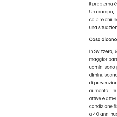
il problema 
Un crampo, u
colpire chiun
una situazion
Cosa dicono i
In Svizzera, 
maggior parte
uomini sono p
diminuiscono 
di prevenzion
aumenta il nu
attive e atti
condizione fi
a 40 anni nu