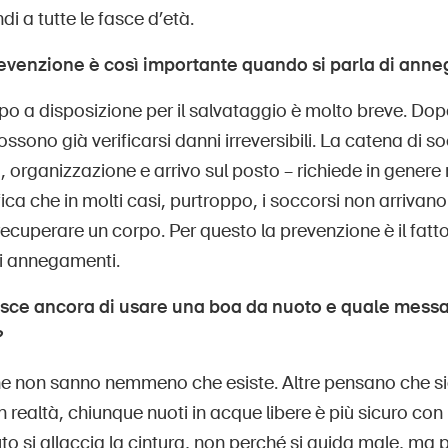
ndi a tutte le fasce d’età.
evenzione è così importante quando si parla di ann
po a disposizione per il salvataggio è molto breve. Dop
ssono già verificarsi danni irreversibili. La catena di 
organizzazione e arrivo sul posto – richiede in genere
ica che in molti casi, purtroppo, i soccorsi non arrivano
recuperare un corpo. Per questo la prevenzione è il fatt
gli annegamenti.
sce ancora di usare una boa da nuoto e quale messa
?
e non sanno nemmeno che esiste. Altre pensano che si
 In realtà, chiunque nuoti in acque libere è più sicuro co
to si allaccia la cintura, non perché si guida male, ma