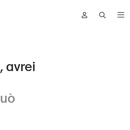
, avrei
Ordinare & scaricare materiali
Corsi ed eventi
può
Prodotti sicuri
Approfondimenti giuridici
Delegate e delegati alla sicurezza
e Comuni