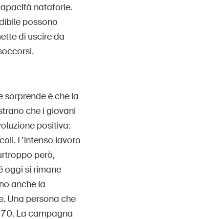
apacità natatorie.
dibile possono
ette di uscire da
soccorsi.
e sorprende è che la
trano che i giovani
oluzione positiva:
oli. L’intenso lavoro
Purtroppo però,
é oggi si rimane
ano anche la
ne. Una persona che
 a 70. La campagna