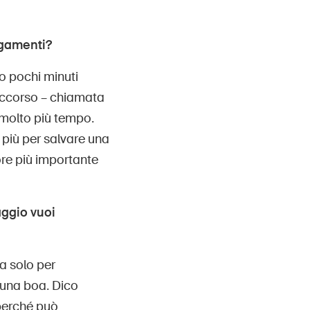
egamenti?
o pochi minuti
soccorso – chiamata
 molto più tempo.
 più per salvare una
ore più importante
ggio vuoi
a solo per
n una boa. Dico
 perché può