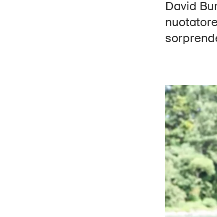
David Bur
nuotatore 
sorprende
Hom
DE
FR
IT
EN