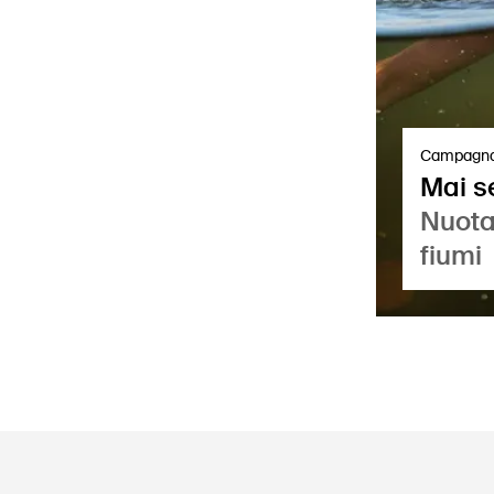
Campagn
Mai s
Nuotar
fiumi