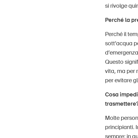
si rivolge qui
Perché la pr
Perché il tem
sott’acqua po
d’emergenza, 
Questo signif
vita, ma per 
per evitare 
Cosa impedi
trasmettere
Molte person
principianti.
sempre: in au