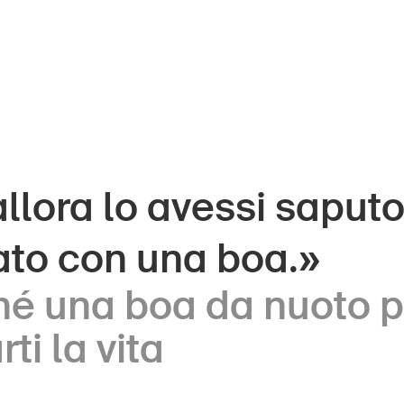
llora lo avessi saputo
ini
UPI – chi siamo
ato con una boa.»
Media
ani
hé una boa da nuoto 
Politica
la
Sinus Plus
rti la vita
ese
Campagne