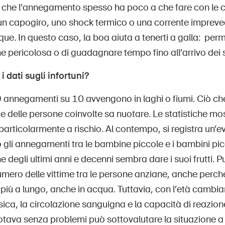
è che l’annegamento spesso ha poco a che fare con le c
n capogiro, uno shock termico o una corrente impreve
que. In questo caso, la boa aiuta a tenerti a galla: perm
e pericolosa o di guadagnare tempo fino all’arrivo dei 
 dati sugli infortuni?
9 annegamenti su 10 avvengono in laghi o fiumi. Ciò ch
 delle persone coinvolte sa nuotare. Le statistiche mos
articolarmente a rischio. Al contempo, si registra un’ev
gli annegamenti tra le bambine piccole e i bambini picc
e degli ultimi anni e decenni sembra dare i suoi frutti. 
mero delle vittime tra le persone anziane, anche perch
vi più a lungo, anche in acqua. Tuttavia, con l’età cambi
sica, la circolazione sanguigna e la capacità di reazio
otava senza problemi può sottovalutare la situazione