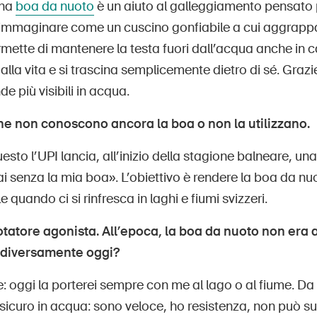
Una
boa da nuoto
è un aiuto al galleggiamento pensato pe
ò immaginare come un cuscino gonfiabile a cui aggrappa
ermette di mantenere la testa fuori dall’acqua anche in
 alla vita e si trascina semplicemente dietro di sé. Grazi
ende più visibili in acqua.
e non conoscono ancora la boa o non la utilizzano.
uesto l’UPI lancia, all’inizio della stagione balneare,
ai senza la mia boa». L’obiettivo è rendere la boa da n
 quando ci si rinfresca in laghi e fiumi svizzeri.
otatore agonista. All’epoca, la boa da nuoto non era 
i diversamente oggi?
 oggi la porterei sempre con me al lago o al fiume. Da
 sicuro in acqua: sono veloce, ho resistenza, non può s