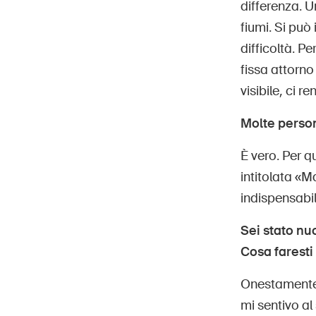
differenza. 
fiumi. Si pu
difficoltà. P
fissa attorno
visibile, ci r
Molte person
È vero. Per q
intitolata «M
indispensabile
Sei stato nu
Cosa farest
Onestamente:
mi sentivo al