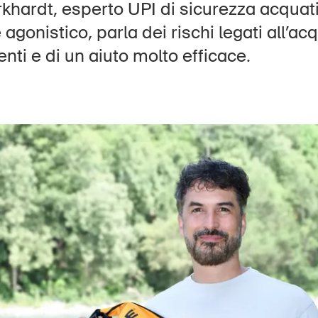
Posti vacanti
khardt, esperto UPI di sicurezza acquat
agonistico, parla dei rischi legati all’acq
nti e di un aiuto molto efficace.
e
Abbonati alla newsletter