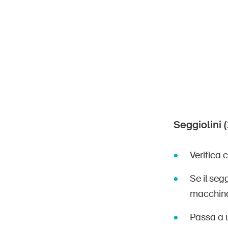
Seggiolini 
Verifica 
Se il seg
macchin
Passa a 