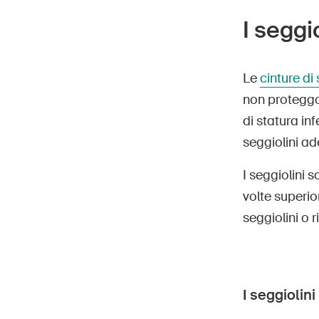
I seggi
Le
cinture di
non proteggo
di statura in
seggiolini ad
I seggiolini s
volte superi
seggiolini o 
I seggiolin