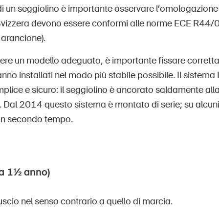
di un seggiolino è importante osservare l’omologazione 
Svizzera devono essere conformi alle norme ECE R44
a arancione).
iere un modello adeguato, è importante fissare corretta
vanno installati nel modo più stabile possibile. Il sistema
plice e sicuro: il seggiolino è ancorato saldamente all
i. Dal 2014 questo sistema è montato di serie; su alcun
n un secondo tempo.
 a 1½ anno)
guscio nel senso contrario a quello di marcia.