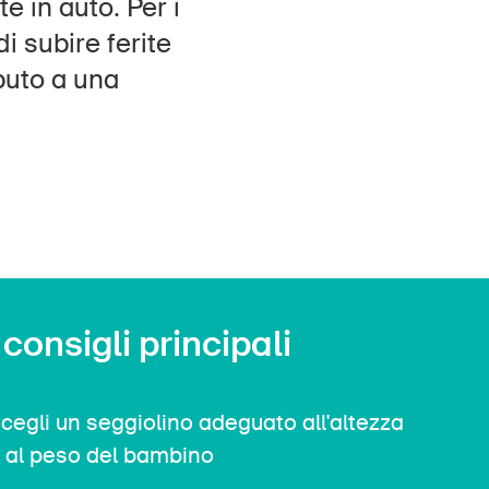
 in auto. Per i
Contatto e consulenza
i subire ferite
ibuto a una
 consigli principali
cegli un seggiolino adeguato all'altezza
 al peso del bambino