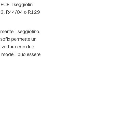
ECE. I seggiolini
/03, R44/04 o R129
mente il seggiolino.
 Isofix permette un
a vettura con due
i modelli può essere