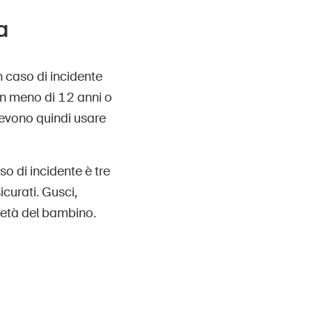
a
n caso di incidente
on meno di 12 anni o
 devono quindi usare
aso di incidente è tre
curati. Gusci,
l’età del bambino.