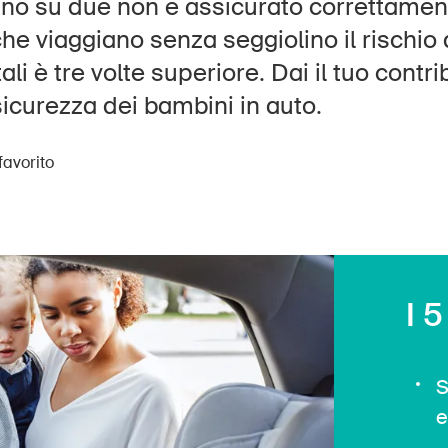
Posti vacanti
o su due non è assicurato correttamente
he viaggiano senza seggiolino il rischio d
tali è tre volte superiore. Dai il tuo contr
sicurezza dei bambini in auto.
e
Abbonati alla newsletter
favorito
I 5
S
e