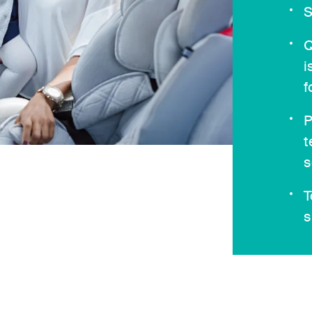
S
Q
i
f
P
t
s
T
s