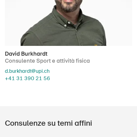
DE
FR
IT
EN
David Burkhardt
Consulente Sport e attività fisica
Home
d.burkhardt@upi.ch
Abbonati alla newsletter
+41 31 390 21 56
Consulenze su temi affini