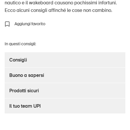
nautico e il wakeboard causano pochissimi infortuni.
Ecco alcuni consigli affinché le cose non cambino.
Aggiungi favorito
UPI – chi siamo
Media
In questi consigli:
Politica
Sinus Plus
Consigli
Campagne
Buono a sapersi
Posti vacanti
Prodotti sicuri
Il tuo team UPI
Ordinare & scaricare materiali
Corsi ed eventi