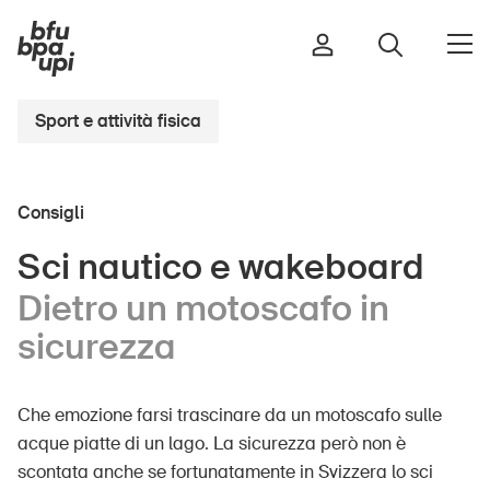
Sport e attività fisica
Strada e traffico
Consigli
Sport e attività fisica
Casa e giardino
Sci nautico e wakeboard
Edifici e impianti
Dietro un motoscafo in
sicurezza
Bambini
Che emozione farsi trascinare da un motoscafo sulle
Anziani
acque piatte di un lago. La sicurezza però non è
Scuola
scontata anche se fortunatamente in Svizzera lo sci
Imprese