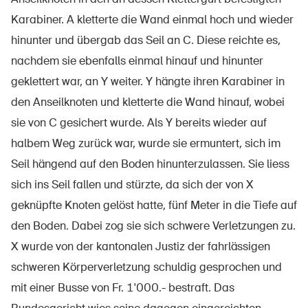
Produits sûrs
Karabiner. A kletterte die Wand einmal hoch und wieder
Aspects juridiques
hinunter und übergab das Seil an C. Diese reichte es,
Délégués à la sécurité et communes
nachdem sie ebenfalls einmal hinauf und hinunter
geklettert war, an Y weiter. Y hängte ihren Karabiner in
Contact et conseil
den Anseilknoten und kletterte die Wand hinauf, wobei
sie von C gesichert wurde. Als Y bereits wieder auf
halbem Weg zurück war, wurde sie ermuntert, sich im
Seil hängend auf den Boden hinunterzulassen. Sie liess
sich ins Seil fallen und stürzte, da sich der von X
geknüpfte Knoten gelöst hatte, fünf Meter in die Tiefe auf
den Boden. Dabei zog sie sich schwere Verletzungen zu.
X wurde von der kantonalen Justiz der fahrlässigen
schweren Körperverletzung schuldig gesprochen und
mit einer Busse von Fr. 1'000.- bestraft. Das