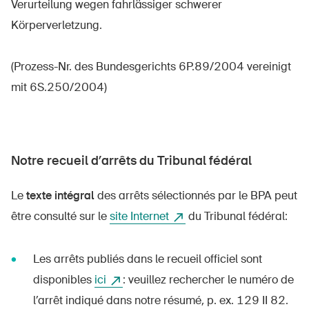
Verurteilung wegen fahrlässiger schwerer
Körperverletzung.
(Prozess-Nr. des Bundesgerichts 6P.89/2004 vereinigt
mit 6S.250/2004)
Notre recueil d’arrêts du Tribunal fédéral
DE
FR
IT
EN
Le
texte intégral
des arrêts sélectionnés par le BPA peut
être consulté sur le
site Internet
du Tribunal fédéral:
Page d'accueil
S'abonner à la newsletter
Les arrêts publiés dans le recueil officiel sont
disponibles
ici
: veuillez rechercher le numéro de
l’arrêt indiqué dans notre résumé, p. ex. 129 II 82.