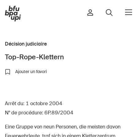
Décision judiciaire
Route et trafic
Top-Rope-Klettern
Sport et activité physique
Maison et jardin
Ajouter un favori
Bâtiments et installations
Arrêt du: 1 octobre 2004
Enfants
N° de procédure: 6P.89/2004
Seniors
École
Eine Gruppe von neun Personen, die meisten davon
Entreprises
Feuerwehrleute, traf sich in einem Kletterzentrum.