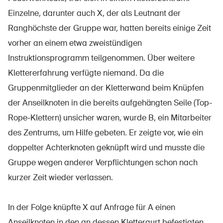
Einzelne, darunter auch X, der als Leutnant der
Ranghöchste der Gruppe war, hatten bereits einige Zeit
vorher an einem etwa zweistündigen
À propos du BPA
Instruktionsprogramm teilgenommen. Über weitere
Médias
Klettererfahrung verfügte niemand. Da die
Politique
Gruppenmitglieder an der Kletterwand beim Knüpfen
Sinus Plus
der Anseilknoten in die bereits aufgehängten Seile (Top-
Rope-Klettern) unsicher waren, wurde B, ein Mitarbeiter
Campagnes
des Zentrums, um Hilfe gebeten. Er zeigte vor, wie ein
Postes vacants
doppelter Achterknoten geknüpft wird und musste die
Gruppe wegen anderer Verpflichtungen schon nach
kurzer Zeit wieder verlassen.
Commander et télécharger
In der Folge knüpfte X auf Anfrage für A einen
Cours et événements
Anseilknoten in den an dessen Klettergurt befestigten