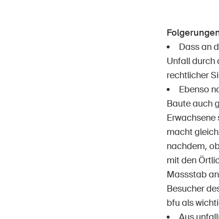
Folgerungen
Dass an d
Unfall durch 
rechtlicher S
Ebenso na
Baute auch g
Erwachsene s
macht gleichz
nachdem, ob 
mit den Örtli
Massstab anle
Besucher des
bfu als wichti
Aus unfal