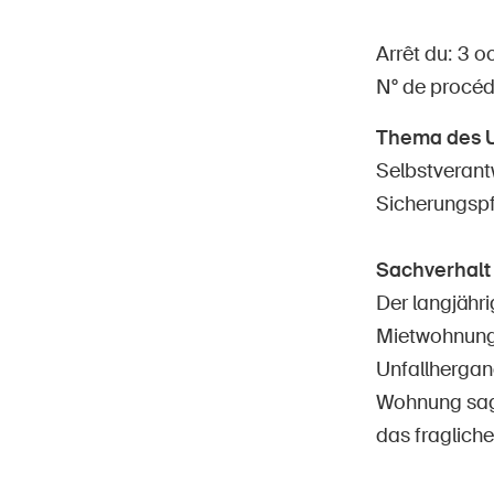
Arrêt du: 3 
N° de procé
Thema des U
Page
DE
FR
IT
EN
Selbstverant
Sicherungspf
Sachverhalt
Der langjähr
Mietwohnung 
Unfallhergan
Wohnung sagt
das fraglich