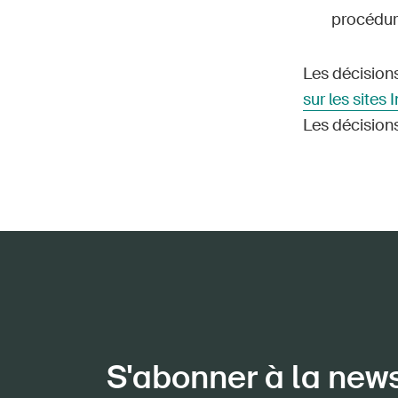
procédur
Les décisions
sur les sites 
Les décision
S'abonner à la new