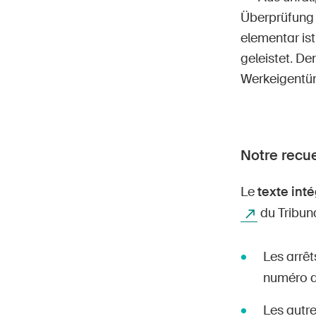
Überprüfung 
elementar is
geleistet. De
Werkeigentüm
Notre recue
Le
texte inté
du Tribuna
Les arrêt
numéro de
Les autre