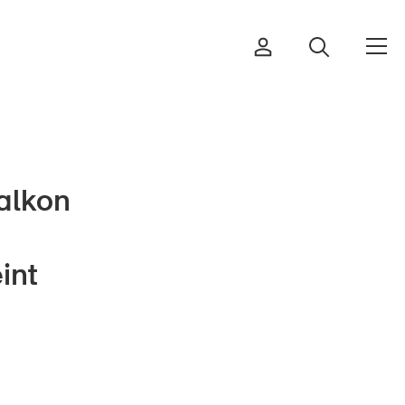
alkon
Commander et télécharger
Cours et événements
int
Produits sûrs
Aspects juridiques
Délégués à la sécurité et
communes