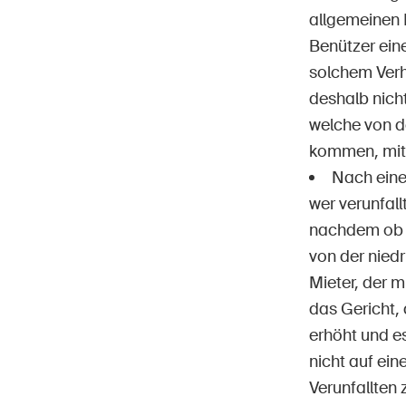
allgemeinen 
Benützer ein
solchem Verh
deshalb nicht
welche von d
kommen, mit
Nach eine
wer verunfal
nachdem ob ei
von der niedr
Mieter, der m
das Gericht, 
erhöht und e
nicht auf ei
Verunfallten 