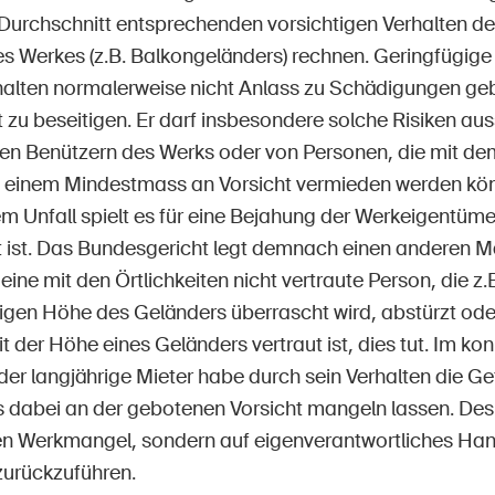
Durchschnitt entsprechenden vorsichtigen Verhalten de
es Werkes (z.B. Balkongeländers) rechnen. Geringfügige
alten normalerweise nicht Anlass zu Schädigungen geb
 zu beseitigen. Er darf insbesondere solche Risiken aus
en Benützern des Werks oder von Personen, die mit de
 einem Mindestmass an Vorsicht vermieden werden kö
m Unfall spielt es für eine Bejahung der Werkeigentüme
lt ist. Das Bundesgericht legt demnach einen anderen M
ne mit den Örtlichkeiten nicht vertraute Person, die z
igen Höhe des Geländers überrascht wird, abstürzt oder
it der Höhe eines Geländers vertraut ist, dies tut. Im ko
der langjährige Mieter habe durch sein Verhalten die Ge
s dabei an der gebotenen Vorsicht mangeln lassen. Desh
nen Werkmangel, sondern auf eigenverantwortliches Ha
zurückzuführen.