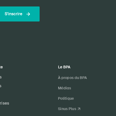
S'inscrire
te
Le BPA
s
À propos du BPA
s
Médias
Politique
rises
Sinus Plus