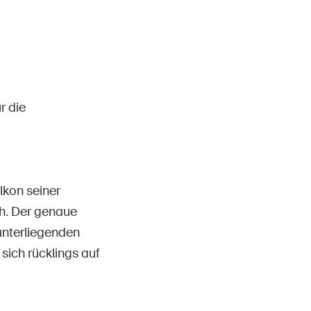
Contact et conseil
r die
lkon seiner
h. Der genaue
unterliegenden
sich rücklings auf