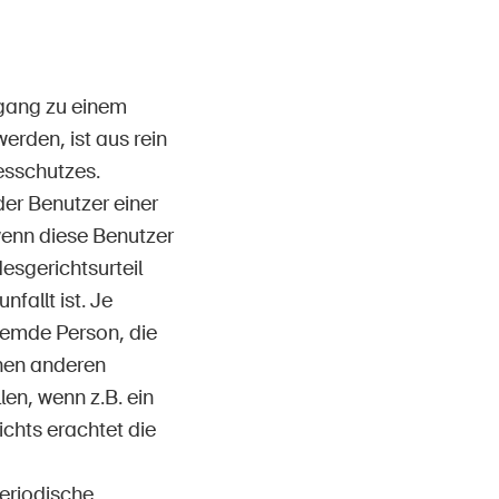
gang zu einem
erden, ist aus rein
esschutzes.
der Benutzer einer
enn diese Benutzer
esgerichtsurteil
nfallt ist. Je
remde Person, die
einen anderen
len, wenn z.B. ein
chts erachtet die
periodische