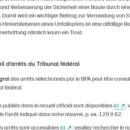
und Verbesserung der Sicherheit einer Baute durch ei
t. Damit wird ein wichtiger Beitrag zur Vermeidung von 
n Hinterbliebenen eines Unfallopfers ist eine allfällige 
erhaftung nämlich kaum ein Trost.
il d’arrêts du Tribunal fédéral
gral
des arrêts sélectionnés par le BPA peut être consul
l fédéral:
s publiés dans le recueil officiel sont disponibles
ici
: 
 l’arrêt indiqué dans notre résumé, p. ex. 129 II 82.
s arrêts sont accessibles
ici
: veuillez rechercher le 