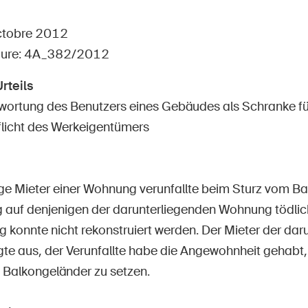
Postes vacants
octobre 2012
dure: 4A_382/2012
rteils
 d'accueil
S'abonner à la newsletter
wortung des Benutzers eines Gebäudes als Schranke fü
licht des Werkeigentümers
ige Mieter einer Wohnung verunfallte beim Sturz vom Ba
auf denjenigen der darunterliegenden Wohnung tödlic
g konnte nicht rekonstruiert werden. Der Mieter der dar
e aus, der Verunfallte habe die Angewohnheit gehabt, 
e Balkongeländer zu setzen.