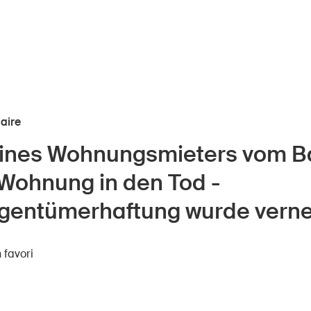
iaire
eines Wohnungsmieters vom B
nts
À propos du BPA
 Wohnung in den Tod -
Médias
ors
gentümerhaftung wurde verne
Politique
e
 favori
Sinus Plus
eprises
Campagnes