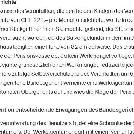
hichte
asse des Verunfallten, die den beiden Kindern des Verun
nte von CHF 221.– pro Monat ausrichtete, wollte in de
er Rückgriff nehmen. Sie machte geltend, der Sturz se
erursacht worden, da das Balkongeländer in dem im 
haus lediglich eine Höhe von 82 cm aufweise. Das ersti
ge der Pensionskasse ab, da kein Werkmangel vorliege.
bejahte grundsätzlich einen Werkmangel, reduzierte je
ers zufolge Selbstverschuldens des Verunfallten um
ngerufene Bundesgericht verneinte eine Werkeigentüm
antonalen Obergerichts auf und wies die Klage der Pens
vention entscheidende Erwägungen des Bundesgerich
tverantwortung des Benutzers bildet eine Schranke der 
ntümers. Der Werkeigentümer darf mit einem vernünft