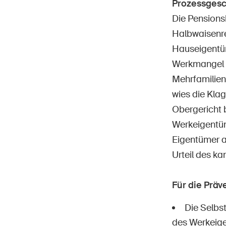
Prozessgesc
Die Pensionsk
Halbwaisenre
Hauseigentüm
Werkmangel v
Mehrfamilien
wies die Kla
Obergericht 
Werkeigentüm
Eigentümer a
Urteil des k
Für die Prä
Die Selbs
des Werkeige