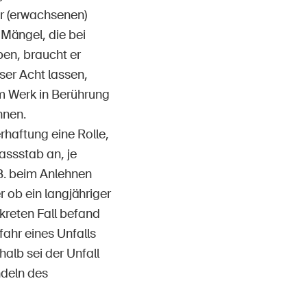
r (erwachsenen)
 Mängel, die bei
en, braucht er
ser Acht lassen,
m Werk in Berührung
nnen.
rhaftung eine Rolle,
assstab an, je
.B. beim Anlehnen
 ob ein langjähriger
nkreten Fall befand
fahr eines Unfalls
alb sei der Unfall
ndeln des