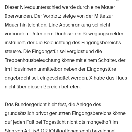
Produits sûrs
Dieser Niveauunterschied werde durch eine Mauer
Aspects juridiques
überwunden. Der Vorplatz steige von der Mitte zur
Mauer hin leicht an. Eine Abschrankung sei nicht
Délégués à la sécurité et communes
vorhanden. Unter dem Dach sei ein Bewegungsmelder
Contact et conseil
installiert, der die Beleuchtung des Eingangsbereichs
steuere. Die Eingangstür sei verglast und die
Treppenhausbeleuchtung könne mit einem Schalter, der
im Hausinnern unmittelbar neben der Eingangstüre
angebracht sei, eingeschaltet werden. X habe das Haus
nicht über diesen Bereich betreten.
Das Bundesgericht hielt fest, die Anlage des
grundsätzlich privat genutzten Eingangsbereichs könne
auf jeden Fall bei Tageslicht nicht als mangelhaft im
Sinn von Art. 58 OR (Obligationenrecht) bezeichnet