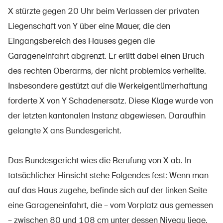
X stürzte gegen 20 Uhr beim Verlassen der privaten
Liegenschaft von Y über eine Mauer, die den
Eingangsbereich des Hauses gegen die
À propos du BPA
Garageneinfahrt abgrenzt. Er erlitt dabei einen Bruch
Médias
des rechten Oberarms, der nicht problemlos verheilte.
Politique
Insbesondere gestützt auf die Werkeigentümerhaftung
Sinus Plus
forderte X von Y Schadenersatz. Diese Klage wurde von
der letzten kantonalen Instanz abgewiesen. Daraufhin
Campagnes
gelangte X ans Bundesgericht.
Postes vacants
Das Bundesgericht wies die Berufung von X ab. In
tatsächlicher Hinsicht stehe Folgendes fest: Wenn man
auf das Haus zugehe, befinde sich auf der linken Seite
Commander et télécharger
eine Garageneinfahrt, die – vom Vorplatz aus gemessen
Cours et événements
– zwischen 80 und 108 cm unter dessen Niveau liege.