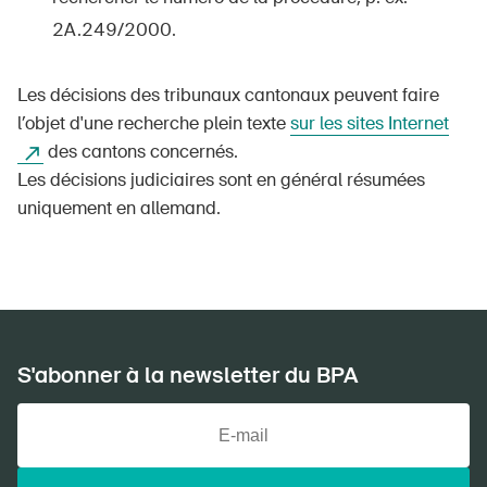
DE
FR
IT
EN
2A.249/2000.
Page d'accueil
Les décisions des tribunaux cantonaux peuvent faire
l’objet d'une recherche plein texte
sur les sites Internet
S'abonner à la newsletter
des cantons concernés.
Les décisions judiciaires sont en général résumées
uniquement en allemand.
S'abonner à la newsletter du BPA