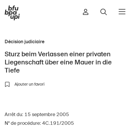
Décision judiciaire
Route et trafic
Sturz beim Verlassen einer privaten
Sport et activité physique
Liegenschaft über eine Mauer in die
Maison et jardin
Tiefe
Bâtiments et installations
Ajouter un favori
Enfants
Seniors
Arrêt du: 15 septembre 2005
École
N° de procédure: 4C.191/2005
Entreprises