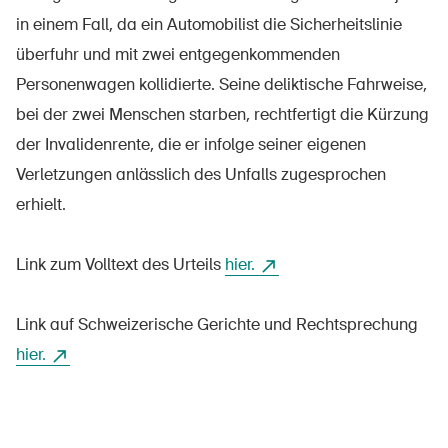
in einem Fall, da ein Automobilist die Sicherheitslinie
überfuhr und mit zwei entgegenkommenden
Personenwagen kollidierte. Seine deliktische Fahrweise,
À propos du BPA
bei der zwei Menschen starben, rechtfertigt die Kürzung
Médias
der Invalidenrente, die er infolge seiner eigenen
Politique
Verletzungen anlässlich des Unfalls zugesprochen
Sinus Plus
erhielt.
Campagnes
Link zum Volltext des Urteils
hier.
Postes vacants
Link auf Schweizerische Gerichte und Rechtsprechung
hier.
Commander et télécharger
Cours et événements