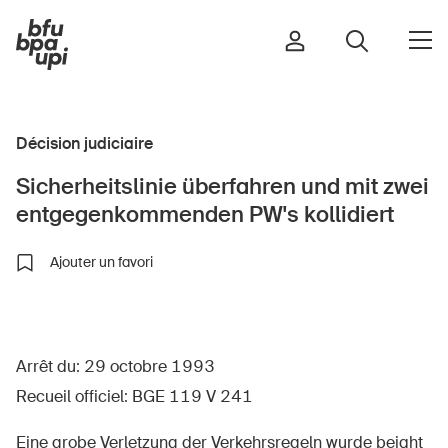
Décision judiciaire
Route et trafic
Sicherheitslinie überfahren und mit zwei
Sport et activité physique
entgegenkommenden PW's kollidiert
Maison et jardin
Bâtiments et installations
Ajouter un favori
Enfants
Arrêt du: 29 octobre 1993
Seniors
Recueil officiel: BGE 119 V 241
École
Entreprises
Eine grobe Verletzung der Verkehrsregeln wurde bejaht