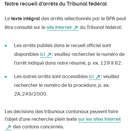
Notre recueil d’arrêts du Tribunal fédéral
Produits sûrs
Aspects juridiques
Le
texte intégral
des arrêts sélectionnés par le BPA peut
Délégués à la sécurité et communes
être consulté sur le
site Internet
du Tribunal fédéral:
Contact et conseil
Les arrêts publiés dans le recueil officiel sont
disponibles
ici
: veuillez rechercher le numéro de
l’arrêt indiqué dans notre résumé, p. ex. 129 II 82.
Les autres arrêts sont accessibles
ici
: veuillez
rechercher le numéro de la procédure, p. ex.
2A.249/2000.
Les décisions des tribunaux cantonaux peuvent faire
l’objet d'une recherche plein texte
sur les sites Internet
des cantons concernés.