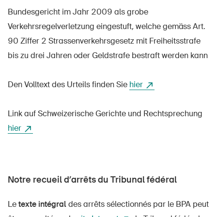
Bundesgericht im Jahr 2009 als grobe
Verkehrsregelverletzung eingestuft, welche gemäss Art.
90 Ziffer 2 Strassenverkehrsgesetz mit Freiheitsstrafe
À propos du BPA
bis zu drei Jahren oder Geldstrafe bestraft werden kann
Médias
Politique
Den Volltext des Urteils finden Sie
hier
Sinus Plus
Link auf Schweizerische Gerichte und Rechtsprechung
Campagnes
hier
Postes vacants
Notre recueil d’arrêts du Tribunal fédéral
Commander et télécharger
Le
texte intégral
des arrêts sélectionnés par le BPA peut
Cours et événements