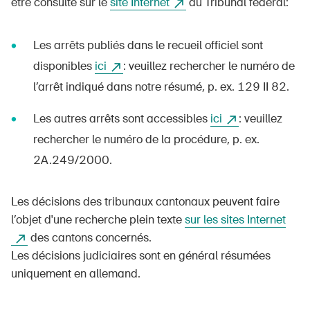
être consulté sur le
site Internet
du Tribunal fédéral:
Produits sûrs
Aspects juridiques
Les arrêts publiés dans le recueil officiel sont
Délégués à la sécurité et communes
disponibles
ici
: veuillez rechercher le numéro de
l’arrêt indiqué dans notre résumé, p. ex. 129 II 82.
Contact et conseil
Les autres arrêts sont accessibles
ici
: veuillez
rechercher le numéro de la procédure, p. ex.
2A.249/2000.
Les décisions des tribunaux cantonaux peuvent faire
l’objet d'une recherche plein texte
sur les sites Internet
des cantons concernés.
Les décisions judiciaires sont en général résumées
uniquement en allemand.