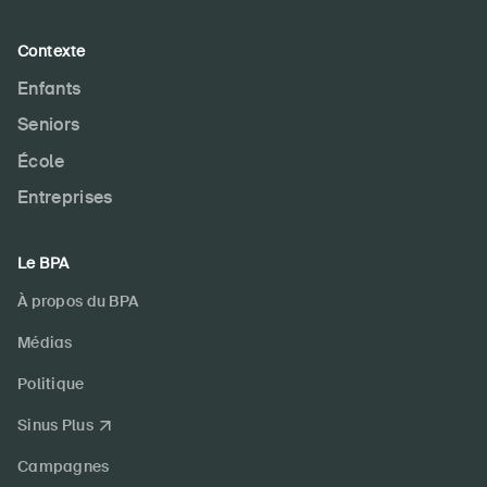
Contexte
Enfants
DE
FR
IT
EN
Seniors
École
Page d'accueil
Entreprises
S'abonner à la newsletter
Le BPA
À propos du BPA
Médias
Politique
Sinus Plus
Campagnes