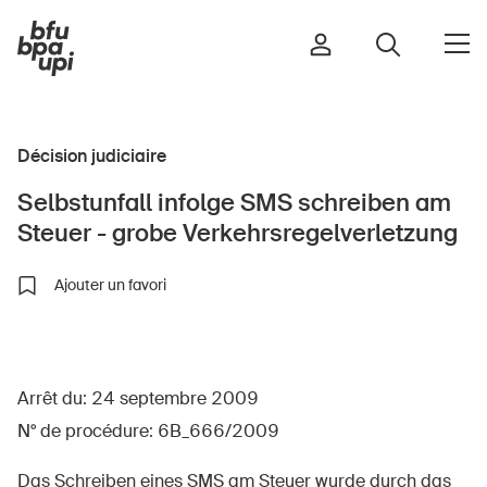
Décision judiciaire
Route et trafic
Selbstunfall infolge SMS schreiben am
Sport et activité physique
Steuer - grobe Verkehrsregelverletzung
Maison et jardin
Bâtiments et installations
Ajouter un favori
Enfants
Arrêt du: 24 septembre 2009
Seniors
N° de procédure: 6B_666/2009
École
Entreprises
Das Schreiben eines SMS am Steuer wurde durch das