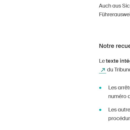
Auch aus Sich
Führerausweis
Notre recue
Le
texte inté
du Tribuna
Les arrêt
numéro de
Les autre
procédur