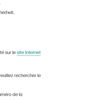
r
herheit.
té sur le
site Internet
veuillez rechercher le
numéro de la