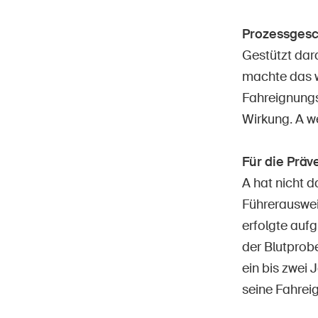
Prozessgesc
Gestützt dar
machte das w
Fahreignungs
Wirkung. A w
Für die Prä
A hat nicht d
Führerauswei
erfolgte auf
der Blutprob
ein bis zwei 
seine Fahreig