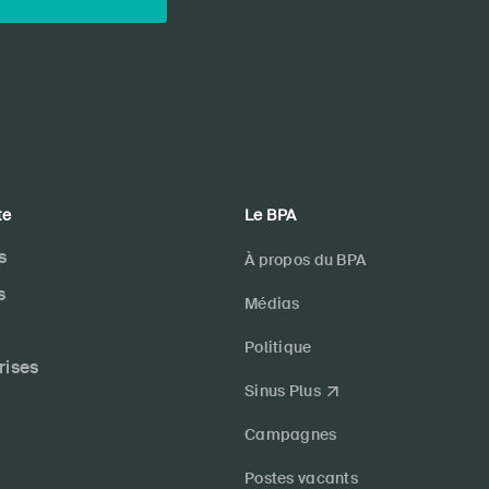
te
Le BPA
s
À propos du BPA
s
Médias
Politique
rises
Sinus Plus
Campagnes
Postes vacants