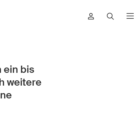
 ein bis
Commander et télécharger
h weitere
Cours et événements
ine
Produits sûrs
Aspects juridiques
Délégués à la sécurité et
communes