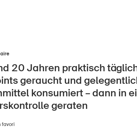
iaire
nd 20 Jahren praktisch täglich
nts
À propos du BPA
ints geraucht und gelegentlic
Médias
ors
mittel konsumiert – dann in e
Politique
rskontrolle geraten
e
Sinus Plus
eprises
 favori
Campagnes