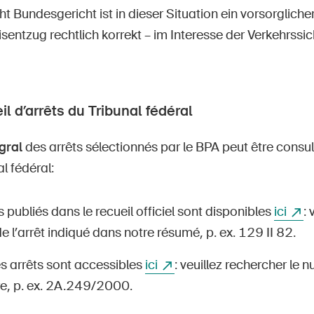
t Bundesgericht ist in dieser Situation ein vorsorgliche
entzug rechtlich korrekt – im Interesse der Verkehrssic
il d’arrêts du Tribunal fédéral
gral
des arrêts sélectionnés par le BPA peut être consul
l fédéral:
s publiés dans le recueil officiel sont disponibles
ici
: 
 l’arrêt indiqué dans notre résumé, p. ex. 129 II 82.
s arrêts sont accessibles
ici
: veuillez rechercher le 
e, p. ex. 2A.249/2000.