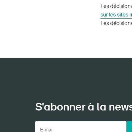
Les décisions
sur les sites 
Les décision
S'abonner à la new