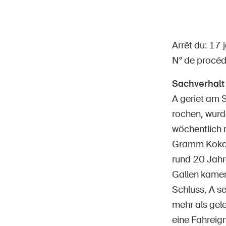
Arrêt du: 17
N° de procé
Page
DE
FR
IT
EN
Sachverhalt
A geriet am 
rochen, wurd
wöchentlich r
Gramm Kokai
rund 20 Jahre
Gallen kame
Schluss, A s
mehr als gel
eine Fahreign