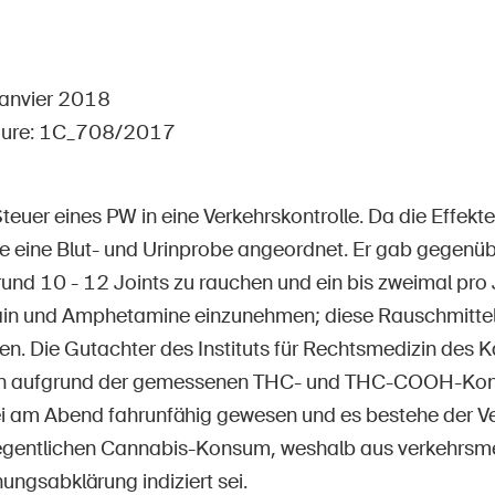
Postes vacants
 janvier 2018
dure: 1C_708/2017
 d'accueil
S'abonner à la newsletter
Steuer eines PW in eine Verkehrskontrolle. Da die Effek
e eine Blut- und Urinprobe angeordnet. Er gab gegenübe
und 10 - 12 Joints zu rauchen und ein bis zweimal pro J
n und Amphetamine einzunehmen; diese Rauschmittel 
n. Die Gutachter des Instituts für Rechtsmedizin des K
n aufgrund der gemessenen THC- und THC-COOH-Kon
ei am Abend fahrunfähig gewesen und es bestehe der V
egentlichen Cannabis-Konsum, weshalb aus verkehrsme
ungsabklärung indiziert sei.