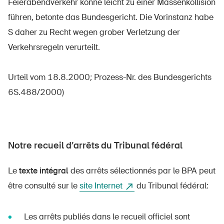
Feierabendverkehr könne leicht zu einer Massenkollision
führen, betonte das Bundesgericht. Die Vorinstanz habe
DE
FR
IT
EN
S daher zu Recht wegen grober Verletzung der
Verkehrsregeln verurteilt.
Page d'accueil
Urteil vom 18.8.2000; Prozess-Nr. des Bundesgerichts
S'abonner à la newsletter
6S.488/2000)
Notre recueil d’arrêts du Tribunal fédéral
Le
texte intégral
des arrêts sélectionnés par le BPA peut
être consulté sur le
site Internet
du Tribunal fédéral:
Les arrêts publiés dans le recueil officiel sont