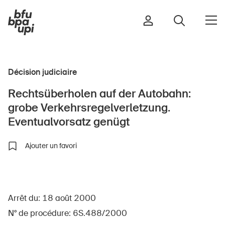
Décision judiciaire
Route et trafic
Rechtsüberholen auf der Autobahn:
Sport et activité physique
grobe Verkehrsregelverletzung.
Maison et jardin
Eventualvorsatz genügt
Bâtiments et installations
Ajouter un favori
Enfants
Seniors
Arrêt du: 18 août 2000
École
N° de procédure: 6S.488/2000
Entreprises