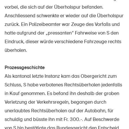
Produits sûrs
vorbei, die sich auf der Überholspur befanden.
Aspects juridiques
Anschliessend schwenkte er wieder auf die Überholspur
zurück. Ein Polizeibeamter war Zeuge des Vorfalls und
Délégués à la sécurité et communes
hatte aufgrund der „pressanten“ Fahrweise von S den
Contact et conseil
Eindruck, dieser würde verschiedene Fahrzeuge rechts
überholen.
Prozessgeschichte
Als kantonal letzte Instanz kam das Obergericht zum
Schluss, S habe verbotenes Rechtsüberholen jedenfalls
in Kauf genommen. Es befand ihn deshalb der groben
Verletzung der Verkehrsregeln, begangen durch
unerlaubtes Rechtsüberholen auf der Autobahn, für
schuldig und büsste ihn mit Fr. 300.-. Auf Beschwerde
von S hin bestätigte das Bundesgericht den Entscheid