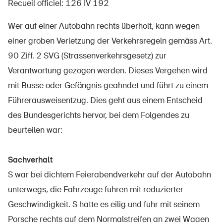
Recueil officiel: 126 IV 192
Wer auf einer Autobahn rechts überholt, kann wegen
einer groben Verletzung der Verkehrsregeln gemäss Art.
À propos du BPA
90 Ziff. 2 SVG (Strassenverkehrsgesetz) zur
Médias
Verantwortung gezogen werden. Dieses Vergehen wird
Politique
mit Busse oder Gefängnis geahndet und führt zu einem
Sinus Plus
Führerausweisentzug. Dies geht aus einem Entscheid
des Bundesgerichts hervor, bei dem Folgendes zu
Campagnes
beurteilen war:
Postes vacants
Sachverhalt
S war bei dichtem Feierabendverkehr auf der Autobahn
unterwegs, die Fahrzeuge fuhren mit reduzierter
Commander et télécharger
Geschwindigkeit. S hatte es eilig und fuhr mit seinem
Cours et événements
Porsche rechts auf dem Normalstreifen an zwei Wagen