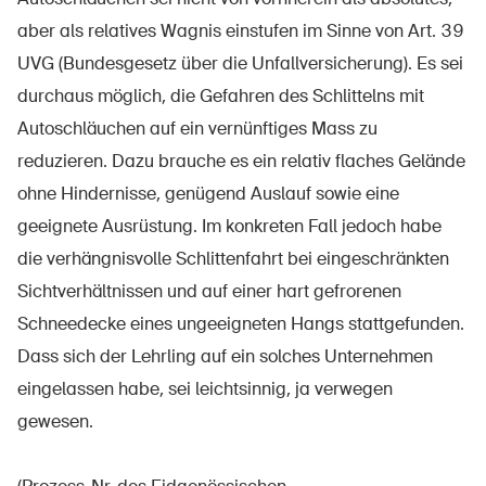
Produits sûrs
aber als relatives Wagnis einstufen im Sinne von Art. 39
Aspects juridiques
UVG (Bundesgesetz über die Unfallversicherung). Es sei
Délégués à la sécurité et communes
durchaus möglich, die Gefahren des Schlittelns mit
Autoschläuchen auf ein vernünftiges Mass zu
Contact et conseil
reduzieren. Dazu brauche es ein relativ flaches Gelände
ohne Hindernisse, genügend Auslauf sowie eine
geeignete Ausrüstung. Im konkreten Fall jedoch habe
die verhängnisvolle Schlittenfahrt bei eingeschränkten
Sichtverhältnissen und auf einer hart gefrorenen
Schneedecke eines ungeeigneten Hangs stattgefunden.
Dass sich der Lehrling auf ein solches Unternehmen
eingelassen habe, sei leichtsinnig, ja verwegen
gewesen.