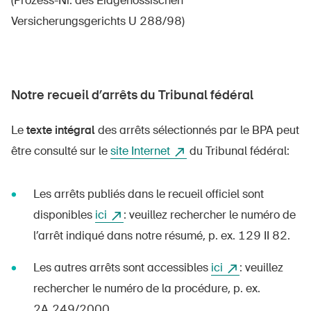
(Prozess-Nr. des Eidgenössischen
Versicherungsgerichts U 288/98)
Notre recueil d’arrêts du Tribunal fédéral
Le
texte intégral
des arrêts sélectionnés par le BPA peut
être consulté sur le
site Internet
du Tribunal fédéral:
Les arrêts publiés dans le recueil officiel sont
disponibles
ici
: veuillez rechercher le numéro de
l’arrêt indiqué dans notre résumé, p. ex. 129 II 82.
Les autres arrêts sont accessibles
ici
: veuillez
rechercher le numéro de la procédure, p. ex.
2A.249/2000.