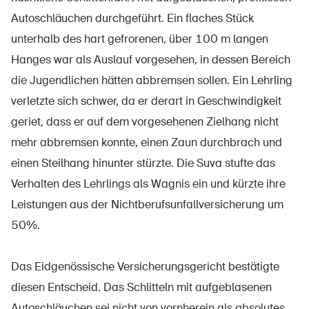
Autoschläuchen durchgeführt. Ein flaches Stück
unterhalb des hart gefrorenen, über 100 m langen
Hanges war als Auslauf vorgesehen, in dessen Bereich
À propos du BPA
die Jugendlichen hätten abbremsen sollen. Ein Lehrling
Médias
verletzte sich schwer, da er derart in Geschwindigkeit
Politique
geriet, dass er auf dem vorgesehenen Zielhang nicht
Sinus Plus
mehr abbremsen konnte, einen Zaun durchbrach und
einen Steilhang hinunter stürzte. Die Suva stufte das
Campagnes
Verhalten des Lehrlings als Wagnis ein und kürzte ihre
Postes vacants
Leistungen aus der Nichtberufsunfallversicherung um
50%.
Commander et télécharger
Das Eidgenössische Versicherungsgericht bestätigte
diesen Entscheid. Das Schlitteln mit aufgeblasenen
Cours et événements
Autoschläuchen sei nicht von vornherein als absolutes,