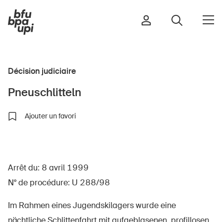
Décision judiciaire
Route et trafic
Pneuschlitteln
Sport et activité physique
Maison et jardin
Ajouter un favori
Bâtiments et installations
Arrêt du: 8 avril 1999
Enfants
N° de procédure: U 288/98
Seniors
École
Im Rahmen eines Jugendskilagers wurde eine
Entreprises
nächtliche Schlittenfahrt mit aufgeblasenen, profillosen