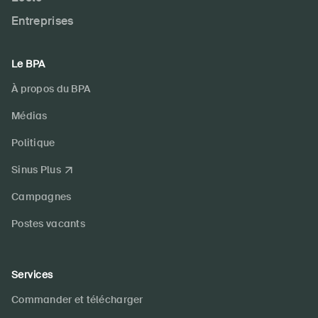
DE
FR
IT
EN
Entreprises
Page d'accueil
Le BPA
À propos du BPA
S'abonner à la newsletter
Médias
Politique
Sinus Plus
Campagnes
Postes vacants
Services
Commander et télécharger