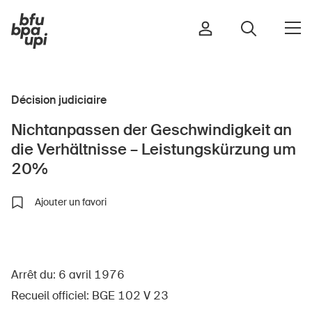
Décision judiciaire
Route et trafic
Nichtanpassen der Geschwindigkeit an
Sport et activité physique
die Verhältnisse – Leistungskürzung um
Maison et jardin
20%
Bâtiments et installations
Ajouter un favori
Enfants
Seniors
Arrêt du: 6 avril 1976
École
Recueil officiel: BGE 102 V 23
Entreprises