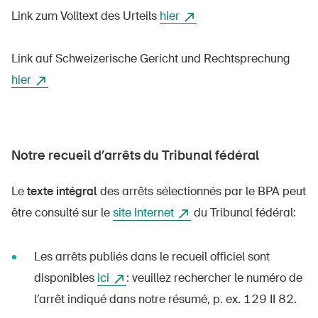
Link zum Volltext des Urteils
hier
Link auf Schweizerische Gericht und Rechtsprechung
À propos du BPA
hier
Médias
Politique
Sinus Plus
Notre recueil d’arrêts du Tribunal fédéral
Campagnes
Le
texte intégral
des arrêts sélectionnés par le BPA peut
Postes vacants
être consulté sur le
site Internet
du Tribunal fédéral:
Les arrêts publiés dans le recueil officiel sont
Commander et télécharger
disponibles
ici
: veuillez rechercher le numéro de
l’arrêt indiqué dans notre résumé, p. ex. 129 II 82.
Cours et événements