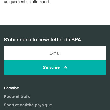
uniquement en allemand.
S'abonner à la newsletter du BPA
S'inscrire
DE
FR
IT
EN
Domaine
Route et trafic
Page d'accueil
Sport et activité physique