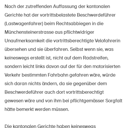
Nach der zutreffenden Auffassung der kantonalen
Gerichte hat der vortrittsbelastete Beschwerdeführer
(Lastwagenfahrer) beim Rechtsabbiegen in die
À propos du BPA
Münchensteinerstrasse aus pflichtwidriger
Médias
Unaufmerksamkeit die vortrittsberechtigte Velofahrerin
Politique
übersehen und sie überfahren. Selbst wenn sie, was
Sinus Plus
keineswegs erstellt ist, nicht auf dem Radstreifen,
sondern leicht links davon auf der für den motorisierten
Campagnes
Verkehr bestimmten Fahrbahn gefahren wäre, würde
Postes vacants
sich daran nichts ändern, da sie gegenüber dem
Beschwerdeführer auch dort vortrittsberechtigt
gewesen wäre und von ihm bei pflichtgemässer Sorgfalt
hätte bemerkt werden müssen.
Commander et télécharger
Cours et événements
Die kantonalen Gerichte haben keineswegs