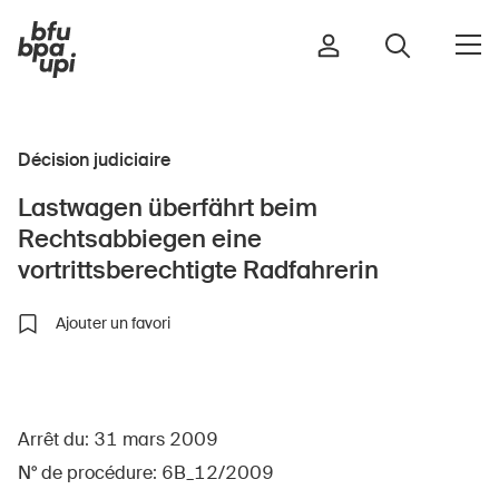
Décision judiciaire
Route et trafic
Lastwagen überfährt beim
Sport et activité physique
Rechtsabbiegen eine
Maison et jardin
vortrittsberechtigte Radfahrerin
Bâtiments et installations
Ajouter un favori
Enfants
Seniors
Arrêt du: 31 mars 2009
École
N° de procédure: 6B_12/2009
Entreprises