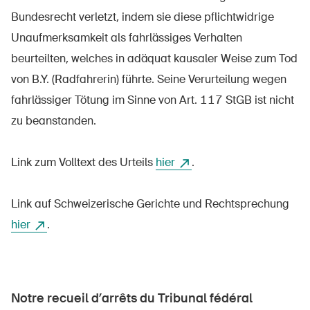
Produits sûrs
Bundesrecht verletzt, indem sie diese pflichtwidrige
Aspects juridiques
Unaufmerksamkeit als fahrlässiges Verhalten
beurteilten, welches in adäquat kausaler Weise zum Tod
Délégués à la sécurité et communes
von B.Y. (Radfahrerin) führte. Seine Verurteilung wegen
Contact et conseil
fahrlässiger Tötung im Sinne von Art. 117 StGB ist nicht
zu beanstanden.
Link zum Volltext des Urteils
hier
.
Link auf Schweizerische Gerichte und Rechtsprechung
hier
.
Notre recueil d’arrêts du Tribunal fédéral