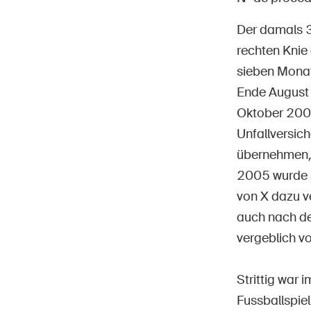
Der damals 3
rechten Knie
sieben Monat
Ende August 
Page
DE
FR
IT
EN
Oktober 2004
Unfallversic
übernehmen, 
2005 wurde s
von X dazu ve
auch nach de
vergeblich v
Strittig war
Fussballspie