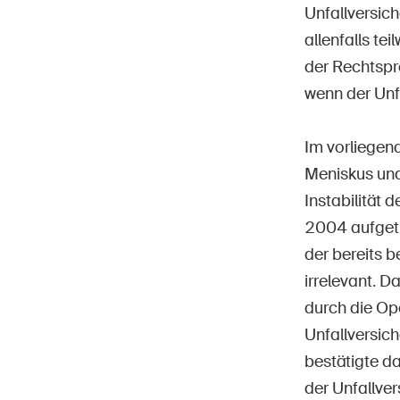
Unfallversich
allenfalls te
der Rechtspr
wenn der Unfa
Im vorliegen
Meniskus und
Instabilität 
2004 aufgetr
der bereits 
irrelevant. D
durch die Op
Unfallversich
bestätigte d
der Unfallver