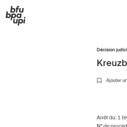
Décision judic
Kreuzb
Route et trafic
Enfa
Ajouter un
Sport et activité physique
Seni
Maison et jardin
Écol
Bâtiments et installations
Entr
Arrêt du: 1 f
N° de procéd