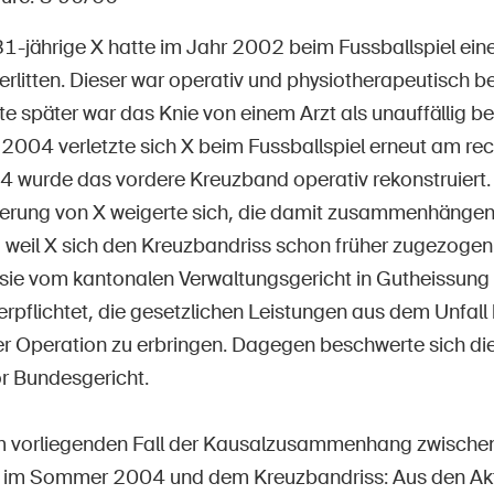
Postes vacants
1-jährige X hatte im Jahr 2002 beim Fussballspiel ein
 erlitten. Dieser war operativ und physiotherapeutisch 
e später war das Knie von einem Arzt als unauffällig b
2004 verletzte sich X beim Fussballspiel erneut am rec
 d'accueil
S'abonner à la newsletter
 wurde das vordere Kreuzband operativ rekonstruiert.
herung von X weigerte sich, die damit zusammenhänge
weil X sich den Kreuzbandriss schon früher zugezoge
ie vom kantonalen Verwaltungsgericht in Gutheissung
rpflichtet, die gesetzlichen Leistungen aus dem Unfall
r Operation zu erbringen. Dagegen beschwerte sich di
or Bundesgericht.
 im vorliegenden Fall der Kausalzusammenhang zwische
l im Sommer 2004 und dem Kreuzbandriss: Aus den Akt