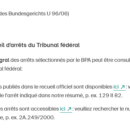
 des Bundesgerichts U 96/06)
il d’arrêts du Tribunal fédéral
gral
des arrêts sélectionnés par le BPA peut être consul
l fédéral:
s publiés dans le recueil officiel sont disponibles
ici
: 
 l’arrêt indiqué dans notre résumé, p. ex. 129 II 82.
s arrêts sont accessibles
ici
: veuillez rechercher le 
e, p. ex. 2A.249/2000.