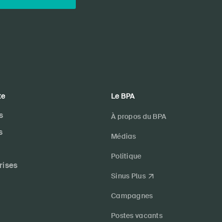
te
Le BPA
s
À propos du BPA
s
Médias
Politique
rises
Sinus Plus
Campagnes
Postes vacants