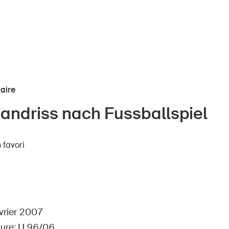
iaire
andriss nach Fussballspiel
nts
À propos du BPA
 favori
Médias
ors
Politique
e
Sinus Plus
eprises
Campagnes
évrier 2007
ure: U 96/06