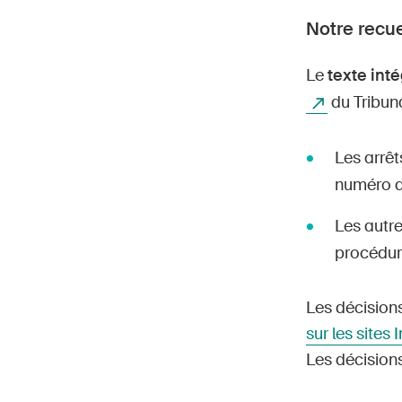
Notre recue
Le
texte inté
du Tribuna
Les arrêt
numéro de
Les autre
procédur
Les décisions
sur les sites 
Les décision