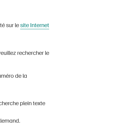
té sur le
site Internet
veuillez rechercher le
numéro de la
cherche plein texte
llemand.