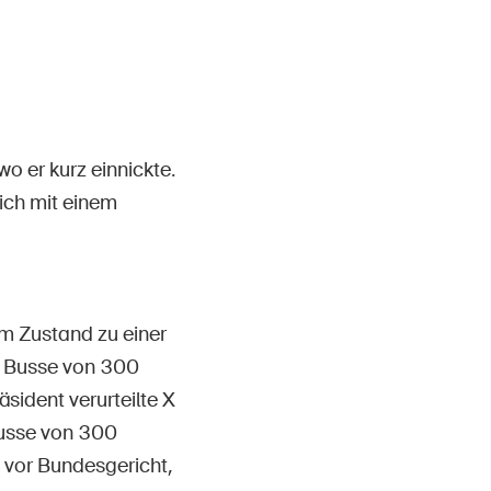
Contact et conseil
o er kurz einnickte.
lich mit einem
m Zustand zu einer
r Busse von 300
sident verurteilte X
Busse von 300
e vor Bundesgericht,