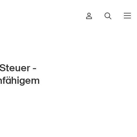
Steuer -
Commander et télécharger
unfähigem
Cours et événements
Produits sûrs
Aspects juridiques
Délégués à la sécurité et
communes