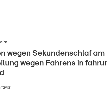
iaire
ion wegen Sekundenschlaf am 
nts
À propos du BPA
eilung wegen Fahrens in fahr
Médias
ors
d
Politique
e
 favori
Sinus Plus
eprises
Campagnes