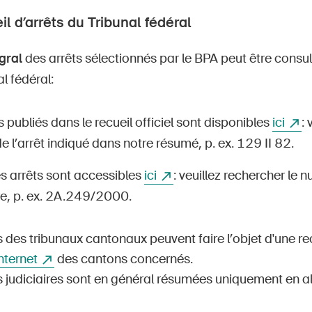
il d’arrêts du Tribunal fédéral
gral
des arrêts sélectionnés par le BPA peut être consul
l fédéral:
s publiés dans le recueil officiel sont disponibles
ici
: 
 l’arrêt indiqué dans notre résumé, p. ex. 129 II 82.
s arrêts sont accessibles
ici
: veuillez rechercher le 
e, p. ex. 2A.249/2000.
 des tribunaux cantonaux peuvent faire l’objet d'une re
Internet
des cantons concernés.
s judiciaires sont en général résumées uniquement en a