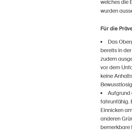
welches die 
wurden ausse
Für die Prä
Das Oberg
bereits in d
zudem ausgesa
vor dem Unfa
keine Anhalt
Bewusstlosig
Aufgrund 
fahrunfähig.
Einnicken am
anderen Grün
bemerkbare 