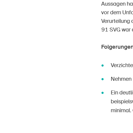
Aussagen hat 
vor dem Unfal
Verurteilung
91 SVG war d
Folgerungen
Verzichte
Nehmen S
Ein deutl
beispiels
minimal. 