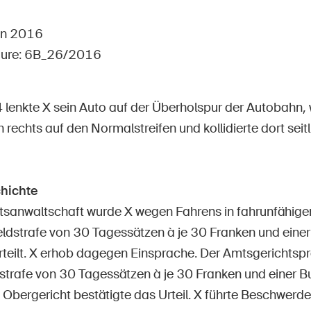
Postes vacants
uin 2016
dure: 6B_26/2016
 d'accueil
S'abonner à la newsletter
lenkte X sein Auto auf der Überholspur der Autobahn, w
h rechts auf den Normalstreifen und kollidierte dort seit
hichte
tsanwaltschaft wurde X wegen Fahrens in fahrunfähige
ldstrafe von 30 Tagessätzen à je 30 Franken und eine
teilt. X erhob dagegen Einsprache. Der Amtsgerichtsprä
dstrafe von 30 Tagessätzen à je 30 Franken und einer 
 Obergericht bestätigte das Urteil. X führte Beschwerd