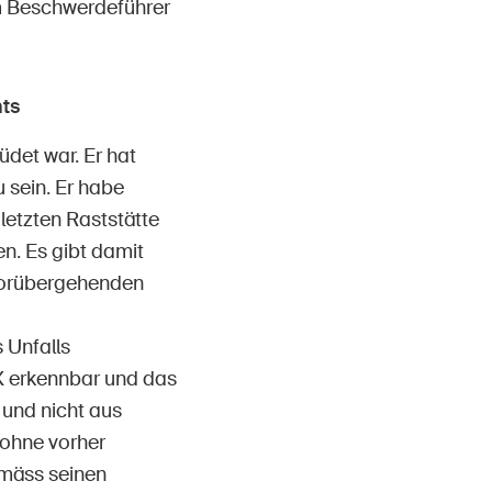
m Beschwerdeführer
ts
det war. Er hat
 sein. Er habe
letzten Raststätte
. Es gibt damit
 vorübergehenden
 Unfalls
X erkennbar und das
und nicht aus
 ohne vorher
mäss seinen