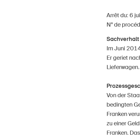
Arrêt du: 6 j
N° de procé
Sachverhalt
Page
DE
FR
IT
EN
Im Juni 2014 
Er geriet nac
Lieferwagen.
Prozessgesc
Von der Staa
bedingten Ge
Franken verur
zu einer Gel
Franken. Das