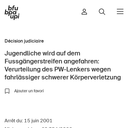
Décision judiciaire
Route et trafic
Jugendliche wird auf dem
Sport et activité physique
Fussgängerstreifen angefahren:
Maison et jardin
Verurteilung des PW-Lenkers wegen
Bâtiments et installations
fahrlässiger schwerer Körperverletzung
Ajouter un favori
Enfants
Seniors
École
Arrêt du: 15 juin 2001
Entreprises