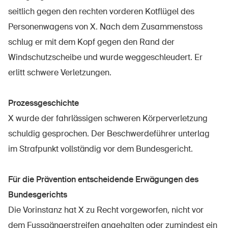
Produits sûrs
seitlich gegen den rechten vorderen Kotflügel des
Aspects juridiques
Personenwagens von X. Nach dem Zusammenstoss
schlug er mit dem Kopf gegen den Rand der
Délégués à la sécurité et communes
Windschutzscheibe und wurde weggeschleudert. Er
Contact et conseil
erlitt schwere Verletzungen.
Prozessgeschichte
X wurde der fahrlässigen schweren Körperverletzung
schuldig gesprochen. Der Beschwerdeführer unterlag
im Strafpunkt vollständig vor dem Bundesgericht.
Für die Prävention entscheidende Erwägungen des
Bundesgerichts
Die Vorinstanz hat X zu Recht vorgeworfen, nicht vor
dem Fussgängerstreifen angehalten oder zumindest ein