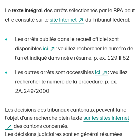
Le
texte intégral
des arrêts sélectionnés par le BPA peut
être consulté sur le
site Internet
du Tribunal fédéral:
Les arrêts publiés dans le recueil officiel sont
disponibles
ici
: veuillez rechercher le numéro de
l’arrêt indiqué dans notre résumé, p. ex. 129 II 82.
Les autres arrêts sont accessibles
ici
: veuillez
rechercher le numéro de la procédure, p. ex.
2A.249/2000.
Les décisions des tribunaux cantonaux peuvent faire
l’objet d'une recherche plein texte
sur les sites Internet
des cantons concernés.
Les décisions judiciaires sont en général résumées