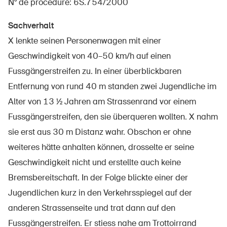
N° de procédure: 6S.754/2000
Sachverhalt
X lenkte seinen Personenwagen mit einer
À propos du BPA
Geschwindigkeit von 40–50 km/h auf einen
Médias
Fussgängerstreifen zu. In einer überblickbaren
Politique
Entfernung von rund 40 m standen zwei Jugendliche im
Alter von 13 ½ Jahren am Strassenrand vor einem
Sinus Plus
Fussgängerstreifen, den sie überqueren wollten. X nahm
Campagnes
sie erst aus 30 m Distanz wahr. Obschon er ohne
Postes vacants
weiteres hätte anhalten können, drosselte er seine
Geschwindigkeit nicht und erstellte auch keine
Bremsbereitschaft. In der Folge blickte einer der
Jugendlichen kurz in den Verkehrsspiegel auf der
Commander et télécharger
anderen Strassenseite und trat dann auf den
Cours et événements
Fussgängerstreifen. Er stiess nahe am Trottoirrand