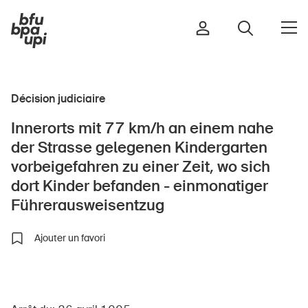
Décision judiciaire
Route et trafic
Innerorts mit 77 km/h an einem nahe
Sport et activité physique
der Strasse gelegenen Kindergarten
Maison et jardin
vorbeigefahren zu einer Zeit, wo sich
Bâtiments et installations
dort Kinder befanden - einmonatiger
Führerausweisentzug
Ajouter un favori
Enfants
Seniors
École
Entreprises