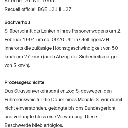
Arrêt du: 26 avril 1995
Recueil officiel: BGE 121 II 127
Sachverhalt
À propos du BPA
S. überschritt als Lenkerin ihres Personenwagens am 2.
Médias
Februar 1994 um ca. 0920 Uhr in Otelfingen/ZH
Politique
innerorts die zulässige Höchstgeschwindigkeit von 50
km/h um 27 km/h (nach Abzug der Sicherheitsmarge
Sinus Plus
von 5 km/h).
Campagnes
Postes vacants
Prozessgeschichte
Das Strassenverkehrsamt entzog S. deswegen den
Führerausweis für die Dauer eines Monats. S. war damit
nicht einverstanden, gelangte bis ans Bundesgericht
Commander et télécharger
und verlangte bloss eine Verwarnung. Diese
Cours et événements
Beschwerde blieb erfolglos.