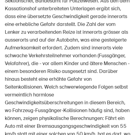
Sektionschef, Bundesamt für Polizeiwesen. Aus den dem
Kassationshof unterbreiteten Unterlagen ergibt sich,
dass eine übersetzte Geschwindigkeit gerade innerorts
eine erhebliche Gefahr darstellt. Die Zahl der vom
Lenker zu verarbeitenden Reize ist innerorts grösser als
ausserorts und auf der Autobahn, was eine gesteigerte
Aufmerksamkeit erfordert. Zudem sind innerorts viele
schwache Verkehrsteilnehmer vorhanden (Fussgänger,
Velofahrer), die - vor allem Kinder und ältere Menschen -
einem besonderen Risiko ausgesetzt sind. Darüber
hinaus besteht eine erhöhte Gefahr von
Seitenkollisionen. Welch schwerwiegende Folgen selbst
vermeintlich harmlose
Geschwindigkeitsüberschreitungen in diesem Bereich,
wo Fahrzeug-Fussgänger-Kollisionen häufig sind, haben
können, zeigen physikalische Berechnungen: Fährt ein
Auto mit einer Bremsausgangsgeschwindigkeit von 55
km/h statt mit einer solchen von 50 km/h, hat es dort, wo