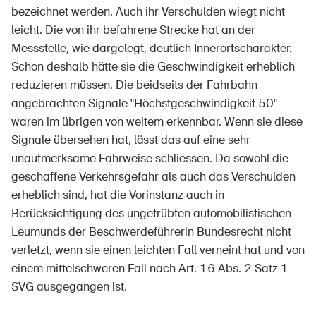
bezeichnet werden. Auch ihr Verschulden wiegt nicht
leicht. Die von ihr befahrene Strecke hat an der
Messstelle, wie dargelegt, deutlich Innerortscharakter.
Schon deshalb hätte sie die Geschwindigkeit erheblich
reduzieren müssen. Die beidseits der Fahrbahn
angebrachten Signale "Höchstgeschwindigkeit 50"
waren im übrigen von weitem erkennbar. Wenn sie diese
DE
FR
IT
EN
Signale übersehen hat, lässt das auf eine sehr
unaufmerksame Fahrweise schliessen. Da sowohl die
Page d'accueil
geschaffene Verkehrsgefahr als auch das Verschulden
erheblich sind, hat die Vorinstanz auch in
S'abonner à la newsletter
Berücksichtigung des ungetrübten automobilistischen
Leumunds der Beschwerdeführerin Bundesrecht nicht
verletzt, wenn sie einen leichten Fall verneint hat und von
einem mittelschweren Fall nach Art. 16 Abs. 2 Satz 1
SVG ausgegangen ist.