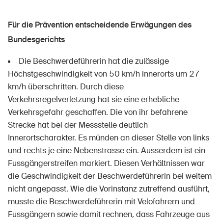
Produits sûrs
Aspects juridiques
Für die Prävention entscheidende Erwägungen des
Bundesgerichts
Délégués à la sécurité et communes
Die Beschwerdeführerin hat die zulässige
Contact et conseil
Höchstgeschwindigkeit von 50 km/h innerorts um 27
km/h überschritten. Durch diese
Verkehrsregelverletzung hat sie eine erhebliche
Verkehrsgefahr geschaffen. Die von ihr befahrene
Strecke hat bei der Messstelle deutlich
Innerortscharakter. Es münden an dieser Stelle von links
und rechts je eine Nebenstrasse ein. Ausserdem ist ein
Fussgängerstreifen markiert. Diesen Verhältnissen war
die Geschwindigkeit der Beschwerdeführerin bei weitem
nicht angepasst. Wie die Vorinstanz zutreffend ausführt,
musste die Beschwerdeführerin mit Velofahrern und
Fussgängern sowie damit rechnen, dass Fahrzeuge aus