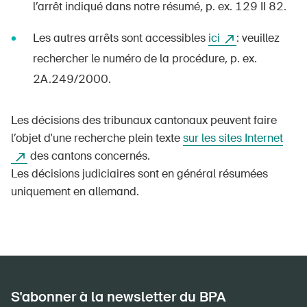
l’arrêt indiqué dans notre résumé, p. ex. 129 II 82.
DE
FR
IT
EN
Les autres arrêts sont accessibles
ici
: veuillez
rechercher le numéro de la procédure, p. ex.
Page d'accueil
2A.249/2000.
S'abonner à la newsletter
Les décisions des tribunaux cantonaux peuvent faire
l’objet d'une recherche plein texte
sur les sites Internet
des cantons concernés.
Les décisions judiciaires sont en général résumées
uniquement en allemand.
S'abonner à la newsletter du BPA