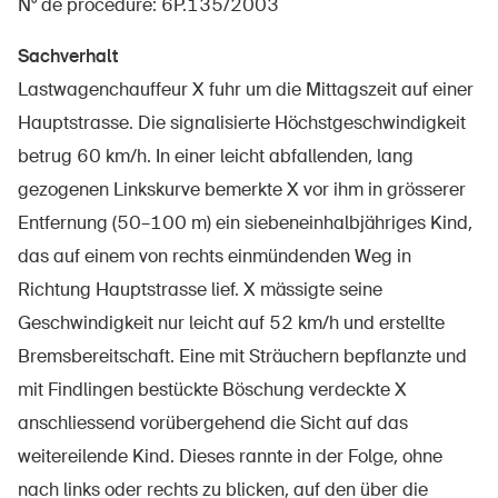
N° de procédure: 6P.135/2003
Sachverhalt
Lastwagenchauffeur X fuhr um die Mittagszeit auf einer
À propos du BPA
Hauptstrasse. Die signalisierte Höchstgeschwindigkeit
Médias
betrug 60 km/h. In einer leicht abfallenden, lang
Politique
gezogenen Linkskurve bemerkte X vor ihm in grösserer
Entfernung (50–100 m) ein siebeneinhalbjähriges Kind,
Sinus Plus
das auf einem von rechts einmündenden Weg in
Campagnes
Richtung Hauptstrasse lief. X mässigte seine
Postes vacants
Geschwindigkeit nur leicht auf 52 km/h und erstellte
Bremsbereitschaft. Eine mit Sträuchern bepflanzte und
mit Findlingen bestückte Böschung verdeckte X
anschliessend vorübergehend die Sicht auf das
Commander et télécharger
weitereilende Kind. Dieses rannte in der Folge, ohne
Cours et événements
nach links oder rechts zu blicken, auf den über die