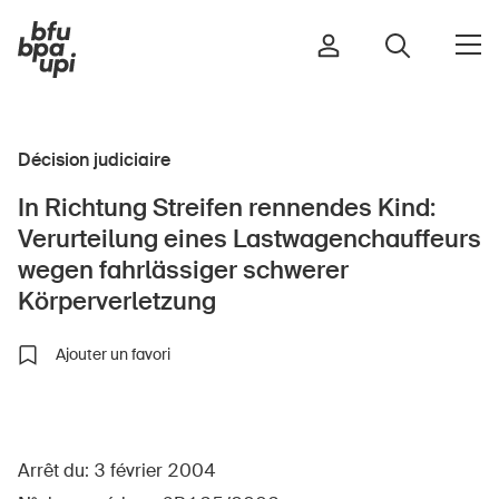
Décision judiciaire
Route et trafic
In Richtung Streifen rennendes Kind:
Sport et activité physique
Verurteilung eines Lastwagenchauffeurs
Maison et jardin
wegen fahrlässiger schwerer
Bâtiments et installations
Körperverletzung
Ajouter un favori
Enfants
Seniors
École
Arrêt du: 3 février 2004
Entreprises