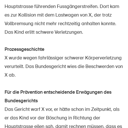
Produits sûrs
Hauptstrasse führenden Fussgängerstreifen. Dort kam
Aspects juridiques
es zur Kollision mit dem Lastwagen von X, der trotz
Vollbremsung nicht mehr rechtzeitig anhalten konnte.
Délégués à la sécurité et communes
Das Kind erlitt schwere Verletzungen.
Contact et conseil
Prozessgeschichte
X wurde wegen fahrlässiger schwerer Körperverletzung
verurteilt. Das Bundesgericht wies die Beschwerden von
X ab.
Für die Prävention entscheidende Erwägungen des
Bundesgerichts
Das Gericht warf X vor, er hätte schon im Zeitpunkt, als
er das Kind vor der Böschung in Richtung der
Hauptstrasse eilen sah, damit rechnen müssen, dass es