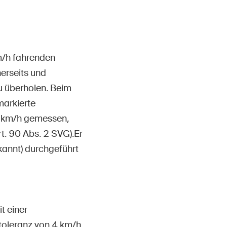
Contact et conseil
m/h fahrenden
nerseits und
u überholen. Beim
markierte
5 km/h gemessen,
t. 90 Abs. 2 SVG).Er
kannt) durchgeführt
t einer
toleranz von 4 km/h