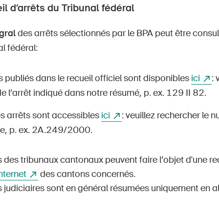
il d’arrêts du Tribunal fédéral
gral
des arrêts sélectionnés par le BPA peut être consul
l fédéral:
s publiés dans le recueil officiel sont disponibles
ici
: 
 l’arrêt indiqué dans notre résumé, p. ex. 129 II 82.
s arrêts sont accessibles
ici
: veuillez rechercher le 
e, p. ex. 2A.249/2000.
 des tribunaux cantonaux peuvent faire l’objet d'une re
Internet
des cantons concernés.
s judiciaires sont en général résumées uniquement en a