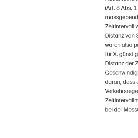
(Art. 8 Abs. 
massgebenden
Zeitintervall
Distanz von 
waren also pr
für X. günsti
Distanz der Z
Geschwindigk
daran, dass 
Verkehrsregel
Zeitintervall
bei der Mess