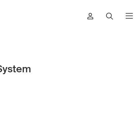
System
Commander et télécharger
Cours et événements
Produits sûrs
Aspects juridiques
Délégués à la sécurité et
communes