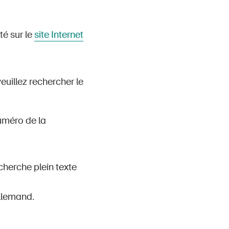
té sur le
site Internet
veuillez rechercher le
numéro de la
cherche plein texte
llemand.