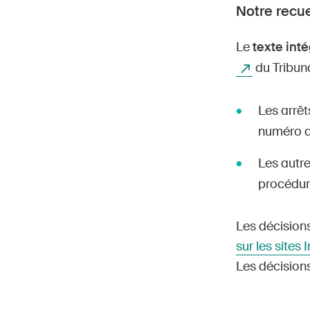
Notre recue
Le
texte inté
du Tribuna
Les arrêt
numéro de
Les autre
procédur
Les décisions
sur les sites 
Les décision