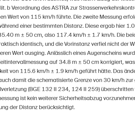
1 lit. b Verordnung des ASTRA zur Strassenverkehrskont
 Wert von 115 km/h führte. Die zweite Messung erfolg
 während einer bestimmten Distanz. Diese ergab hier 1.
35.40 m ± 50 cm, also 117.4 km/h ± 1.7 km/h. Die be
aktisch identisch, und die Vorinstanz verfiel nicht der W
geren Wert ausging. Anlässlich eines Augenscheins wurd
eitintervallmessung auf 34.8 m ± 50 cm korrigiert, was
eit von 115.6 km/h ± 1.9 km/h geführt hätte. Das ände
auch damit die schematisierte Grenze von 30 km/h zur
verletzung (BGE 132 II 234, 124 II 259) überschritten 
messung ist kein weiterer Sicherheitsabzug vorzunehmen
ung der Distanz berücksichtigt.