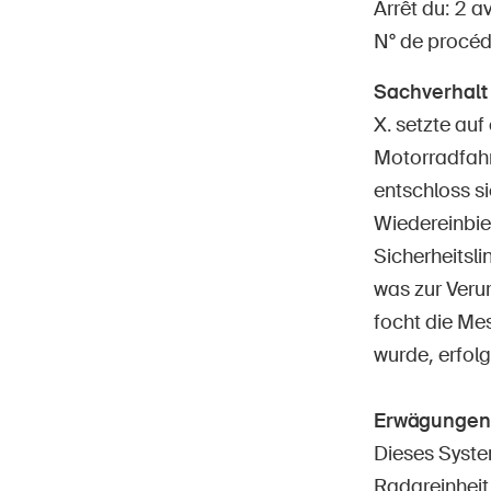
Arrêt du: 2 a
N° de procé
Sachverhalt
X. setzte au
Motorradfahre
Page
DE
FR
IT
EN
entschloss s
Wiedereinbie
Sicherheitsl
was zur Verur
focht die Me
wurde, erfolg
Erwägungen 
Dieses Syste
Radareinheit