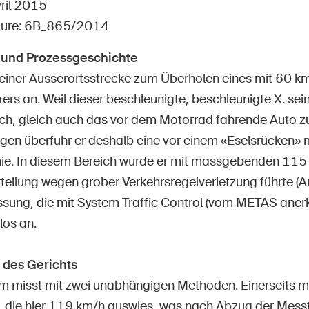
Postes vacants
vril 2015
dure: 6B_865/2014
 und Prozessgeschichte
f einer Ausserortsstrecke zum Überholen eines mit 60 k
rs an. Weil dieser beschleunigte, beschleunigte X. sei
 d'accueil
S'abonner à la newsletter
ich, gleich auch das vor dem Motorrad fahrende Auto z
gen überfuhr er deshalb eine vor einem «Eselsrücken» 
inie. In diesem Bereich wurde er mit massgebenden 11
teilung wegen grober Verkehrsregelverletzung führte (Ar
ssung, die mit System Traffic Control (vom METAS aner
los an.
des Gerichts
m misst mit zwei unabhängigen Methoden. Einerseits mi
, die hier 119 km/h auswies, was nach Abzug der Mess