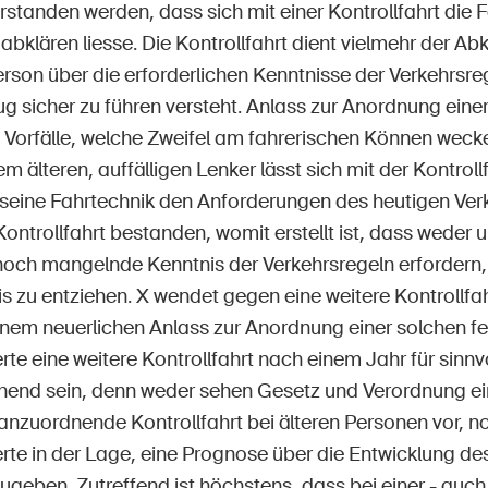
rstanden werden, dass sich mit einer Kontrollfahrt die
bklären liesse. Die Kontrollfahrt dient vielmehr der Abk
rson über die erforderlichen Kenntnisse der Verkehrsreg
g sicher zu führen versteht. Anlass zur Anordnung einer
ie Vorfälle, welche Zweifel am fahrerischen Können weck
em älteren, auffälligen Lenker lässt sich mit der Kontrol
 seine Fahrtechnik den Anforderungen des heutigen Verk
Kontrollfahrt bestanden, womit erstellt ist, dass wede
noch mangelnde Kenntnis der Verkehrsregeln erfordern,
 zu entziehen. X wendet gegen eine weitere Kontrollfah
inem neuerlichen Anlass zur Anordnung einer solchen fe
te eine weitere Kontrollfahrt nach einem Jahr für sinnv
chend sein, denn weder sehen Gesetz und Verordnung ei
nzuordnende Kontrollfahrt bei älteren Personen vor, no
rte in der Lage, eine Prognose über die Entwicklung de
geben. Zutreffend ist höchstens, dass bei einer - auc