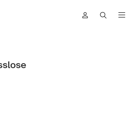
sslose
Commander et télécharger
Cours et événements
Produits sûrs
Aspects juridiques
Délégués à la sécurité et
communes