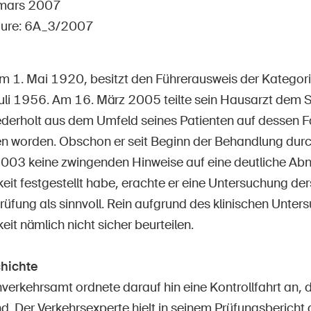
Postes vacants
 mars 2007
dure: 6A_3/2007
m 1. Mai 1920, besitzt den Führerausweis der Kategor
Juli 1956. Am 16. März 2005 teilte sein Hausarzt dem
 d'accueil
S'abonner à la newsletter
iederholt aus dem Umfeld seines Patienten auf dessen F
 worden. Obschon er seit Beginn der Behandlung durc
03 keine zwingenden Hinweise auf eine deutliche Ab
eit festgestellt habe, erachte er eine Untersuchung de
rüfung als sinnvoll. Rein aufgrund des klinischen Unter
eit nämlich nicht sicher beurteilen.
hichte
erkehrsamt ordnete darauf hin eine Kontrollfahrt an, d
 Der Verkehrsexperte hielt in seinem Prüfungsbericht al