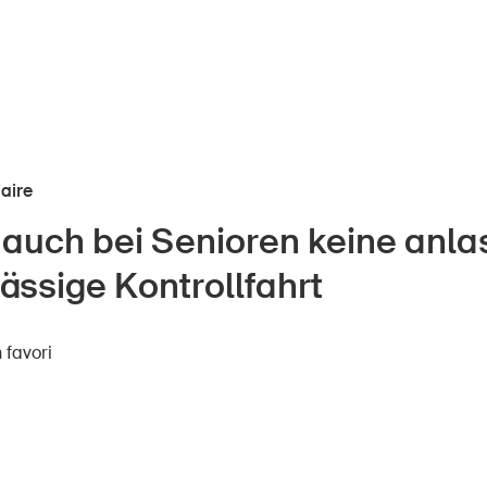
iaire
t auch bei Senioren keine anla
nts
À propos du BPA
ässige Kontrollfahrt
Médias
ors
 favori
Politique
e
Sinus Plus
eprises
Campagnes