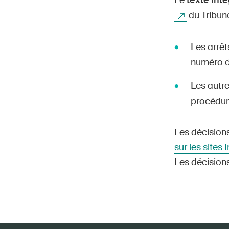
Le
texte inté
du Tribuna
Les arrêt
numéro de
Les autre
procédur
Les décisions
sur les sites 
Les décision