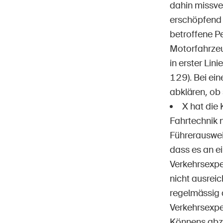
dahin missve
erschöpfend a
betroffene Pe
Motorfahrzeu
in erster Lin
129). Bei ein
abklären, ob
X hat die 
Fahrtechnik 
Führerausweis
dass es an e
Verkehrsexper
nicht ausrei
regelmässig a
Verkehrsexpe
Könnens abzu