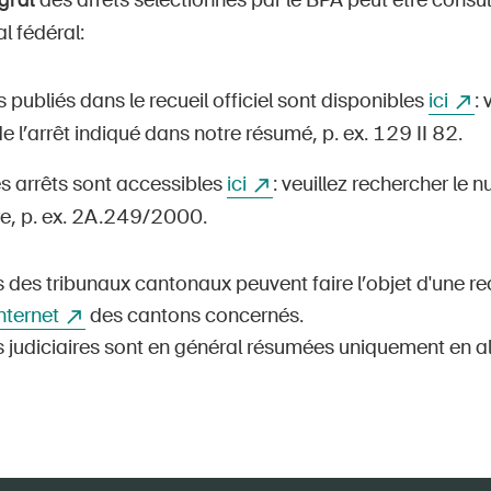
gral
des arrêts sélectionnés par le BPA peut être consul
l fédéral:
s publiés dans le recueil officiel sont disponibles
ici
: 
 l’arrêt indiqué dans notre résumé, p. ex. 129 II 82.
s arrêts sont accessibles
ici
: veuillez rechercher le 
e, p. ex. 2A.249/2000.
 des tribunaux cantonaux peuvent faire l’objet d'une re
Internet
des cantons concernés.
s judiciaires sont en général résumées uniquement en a