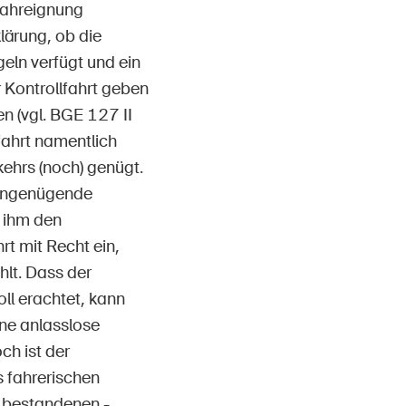
 Fahreignung
lärung, ob die
eln verfügt und ein
 Kontrollfahrt geben
en (vgl. BGE 127 II
lfahrt namentlich
ehrs (noch) genügt.
r ungenügende
 ihm den
rt mit Recht ein,
hlt. Dass der
oll erachtet, kann
ne anlasslose
ch ist der
s fahrerischen
h bestandenen -