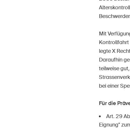
Alterskontro
Beschwerden s
Mit Verfügun
Kontrollfahr
legte X Recht
Daraufhin ge
teilweise gut
Strassenverk
bei einer Spe
Für die Prä
Art. 29 A
Eignung" zum 