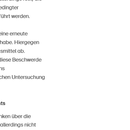
edingter
führt werden.
ine erneute
n habe. Hiergegen
smittel ab.
 diese Beschwerde
ns
schen Untersuchung
ts
nken über die
allerdings nicht