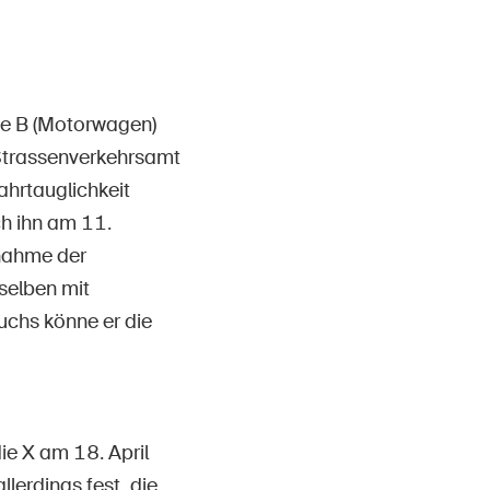
Contact et conseil
ie B (Motorwagen)
 Strassenverkehrsamt
ahrtauglichkeit
h ihn am 11.
nahme der
rselben mit
suchs könne er die
ie X am 18. April
lerdings fest, die