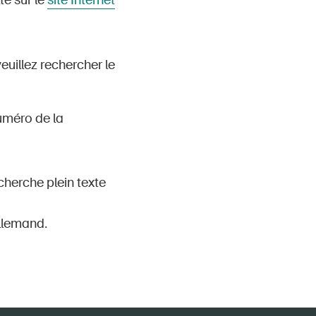
té sur le
site Internet
veuillez rechercher le
numéro de la
cherche plein texte
llemand.