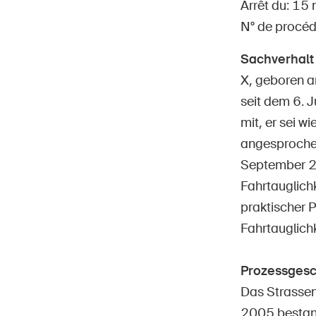
Arrêt du: 15
N° de procé
Sachverhalt
X, geboren a
seit dem 6. 
Page
DE
FR
IT
EN
mit, er sei w
angesprochen
September 20
Fahrtauglichk
praktischer P
Fahrtauglichk
Prozessgesc
Das Strassenv
2005 bestand.