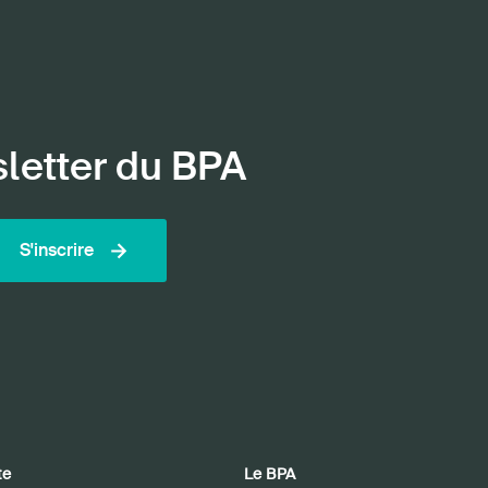
sletter du BPA
S'inscrire
te
Le BPA