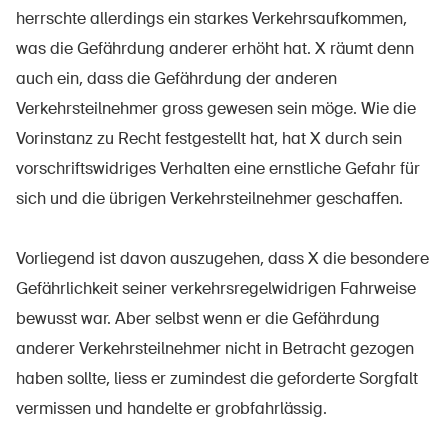
Produits sûrs
herrschte allerdings ein starkes Verkehrsaufkommen,
was die Gefährdung anderer erhöht hat. X räumt denn
Aspects juridiques
auch ein, dass die Gefährdung der anderen
Délégués à la sécurité et communes
Verkehrsteilnehmer gross gewesen sein möge. Wie die
Contact et conseil
Vorinstanz zu Recht festgestellt hat, hat X durch sein
vorschriftswidriges Verhalten eine ernstliche Gefahr für
sich und die übrigen Verkehrsteilnehmer geschaffen.
Vorliegend ist davon auszugehen, dass X die besondere
Gefährlichkeit seiner verkehrsregelwidrigen Fahrweise
bewusst war. Aber selbst wenn er die Gefährdung
anderer Verkehrsteilnehmer nicht in Betracht gezogen
haben sollte, liess er zumindest die geforderte Sorgfalt
vermissen und handelte er grobfahrlässig.