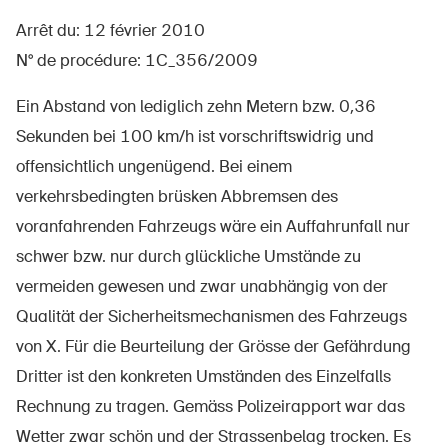
Arrêt du: 12 février 2010
N° de procédure: 1C_356/2009
À propos du BPA
Ein Abstand von lediglich zehn Metern bzw. 0,36
Médias
Sekunden bei 100 km/h ist vorschriftswidrig und
Politique
offensichtlich ungenügend. Bei einem
verkehrsbedingten brüsken Abbremsen des
Sinus Plus
voranfahrenden Fahrzeugs wäre ein Auffahrunfall nur
Campagnes
schwer bzw. nur durch glückliche Umstände zu
Postes vacants
vermeiden gewesen und zwar unabhängig von der
Qualität der Sicherheitsmechanismen des Fahrzeugs
von X. Für die Beurteilung der Grösse der Gefährdung
Dritter ist den konkreten Umständen des Einzelfalls
Commander et télécharger
Rechnung zu tragen. Gemäss Polizeirapport war das
Cours et événements
Wetter zwar schön und der Strassenbelag trocken. Es