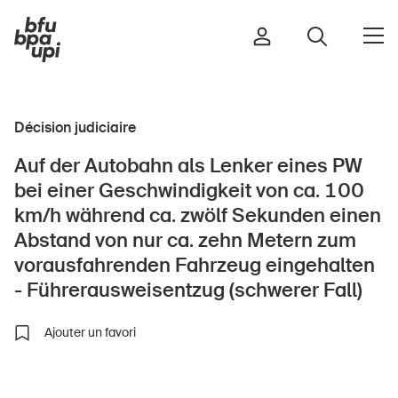
Décision judiciaire
Route et trafic
Auf der Autobahn als Lenker eines PW
Sport et activité physique
bei einer Geschwindigkeit von ca. 100
Maison et jardin
km/h während ca. zwölf Sekunden einen
Bâtiments et installations
Abstand von nur ca. zehn Metern zum
vorausfahrenden Fahrzeug eingehalten
- Führerausweisentzug (schwerer Fall)
Enfants
Ajouter un favori
Seniors
École
Entreprises