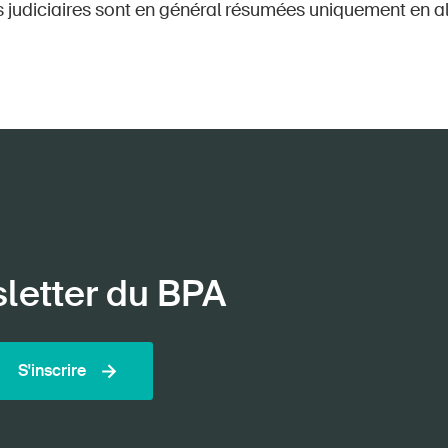
s judiciaires sont en général résumées uniquement en a
sletter du BPA
S'inscrire