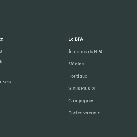
te
Le BPA
s
À propos du BPA
s
Médias
Politique
rises
Sinus Plus
Campagnes
Postes vacants