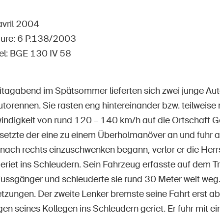
Postes vacants
avril 2004
dure: 6 P.138/2003
iel: BGE 130 IV 58
 d'accueil
S'abonner à la newsletter
itagabend im Spätsommer lieferten sich zwei junge Aut
torennen. Sie rasten eng hintereinander bzw. teilweise
indigkeit von rund 120 – 140 km/h auf die Ortschaft G
setzte der eine zu einem Überholmanöver an und fuhr auf
r nach rechts einzuschwenken begann, verlor er die Herr
riet ins Schleudern. Sein Fahrzeug erfasste auf dem Tr
Fussgänger und schleuderte sie rund 30 Meter weit weg. 
etzungen. Der zweite Lenker bremste seine Fahrt erst ab,
n seines Kollegen ins Schleudern geriet. Er fuhr mit e