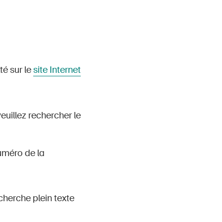
té sur le
site Internet
veuillez rechercher le
numéro de la
cherche plein texte