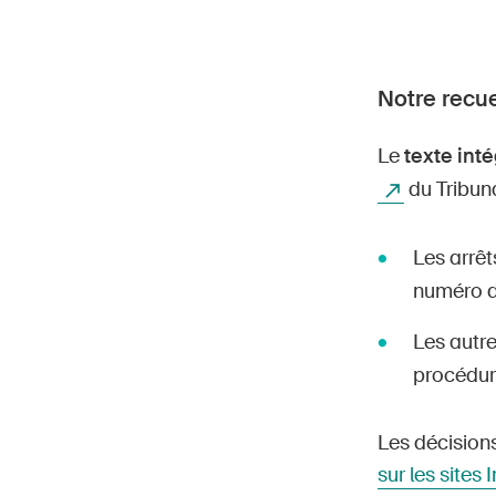
Notre recue
Le
texte inté
du Tribuna
Les arrêt
numéro de
Les autre
procédur
Les décisions
sur les sites 