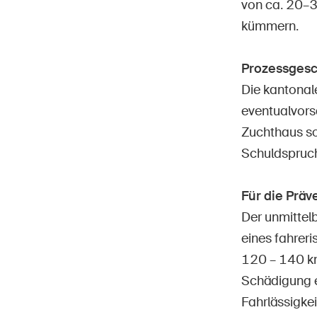
von ca. 20–3
kümmern.
Prozessgesc
Die kantonal
eventualvorsä
Zuchthaus so
Schuldspruch
Für die Prä
Der unmittel
eines fahrer
120 – 140 km
Schädigung e
Fahrlässigke