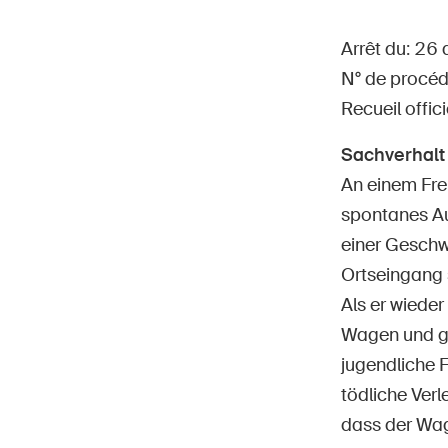
Arrêt du: 26 
N° de procé
Recueil offic
Page
DE
FR
IT
EN
Sachverhalt
An einem Fre
spontanes Au
einer Geschw
Ortseingang 
Als er wiede
Wagen und ge
jugendliche 
tödliche Verl
dass der Wage