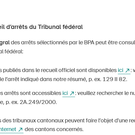
il d’arrêts du Tribunal fédéral
gral
des arrêts sélectionnés par le BPA peut être consul
l fédéral:
s publiés dans le recueil officiel sont disponibles
ici
: 
 l’arrêt indiqué dans notre résumé, p. ex. 129 II 82.
s arrêts sont accessibles
ici
: veuillez rechercher le 
e, p. ex. 2A.249/2000.
 des tribunaux cantonaux peuvent faire l’objet d'une re
Internet
des cantons concernés.