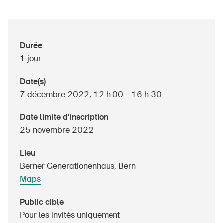
À propos du BPA
Durée
1 jour
Médias
Politique
Date(s)
7 décembre 2022, 12 h 00 – 16 h 30
Sinus Plus
Date limite d’inscription
Campagnes
25 novembre 2022
Postes vacants
Lieu
Berner Generationenhaus, Bern
Maps
Commander et télécharger
Public cible
Cours et événements
Pour les invités uniquement