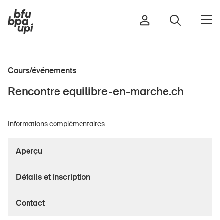
Cours/événements
Route et trafic
Rencontre equilibre-en-marche.ch
Sport et activité physique
Maison et jardin
Informations complémentaires
Bâtiments et installations
Aperçu
Enfants
Détails et inscription
Seniors
École
Contact
Entreprises