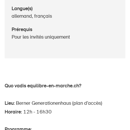
Produits sûrs
Langue(s)
Aspects juridiques
allemand, français
Délégués à la sécurité et communes
Prérequis
Contact et conseil
Pour les invités uniquement
Quo vadis equilibre-en-marche.ch?
Lieu:
Berner Generationenhaus (plan d’accès)
Horaire:
12h - 16h30
Programme: