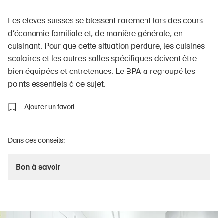
Les élèves suisses se blessent rarement lors des cours
d’économie familiale et, de manière générale, en
À propos du BPA
cuisinant. Pour que cette situation perdure, les cuisines
scolaires et les autres salles spécifiques doivent être
Médias
bien équipées et entretenues. Le BPA a regroupé les
Politique
points essentiels à ce sujet.
Sinus Plus
Ajouter un favori
Campagnes
Postes vacants
Dans ces conseils:
Bon à savoir
Commander et télécharger
Cours et événements