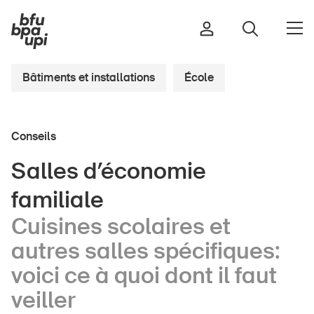
Bâtiments et installations
École
Route et trafic
Conseils
Sport et activité physique
Maison et jardin
Salles d’économie
Bâtiments et installations
familiale
Cuisines scolaires et
autres salles spécifiques:
Enfants
Seniors
voici ce à quoi dont il faut
École
veiller
Entreprises