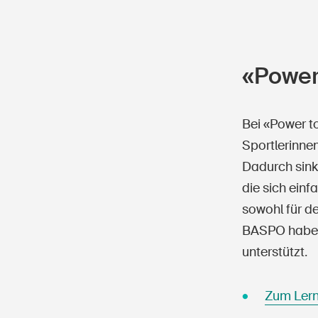
«Power 
Bei «Power t
Sportlerinnen
Dadurch sinkt
die sich einf
sowohl für de
BASPO haben «
unterstützt.
Zum Lern