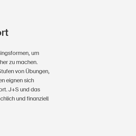
rt
iningsformen, um
icher zu machen.
i Stufen von Übungen,
en eignen sich
port. J+S und das
hlich und finanziell