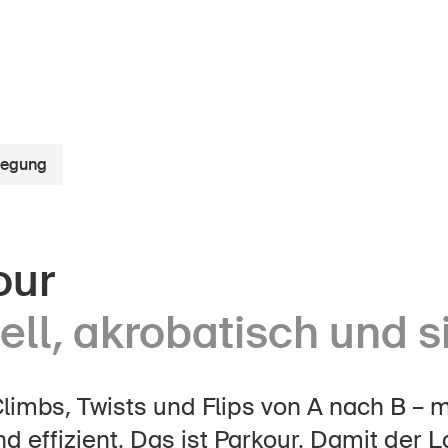
wegung
r Kindheit
Über die BFU
our
Medien
lter
ll, akrobatisch und s
Politik
er Schule
Sinus Plus
nternehmen
Climbs, Twists und Flips von A nach B – 
Kampagnen
nd effizient. Das ist Parkour. Damit der L