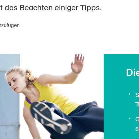
Offene Stellen
lft das Beachten einiger Tipps.
inzufügen
tseite
Newsletter abonnieren
Di
S
T
G
s