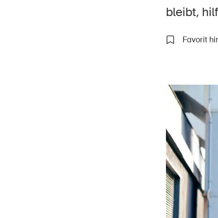
bleibt, hi
Favorit h
Star
DE
FR
IT
EN
Tipps
Wissenswertes
Für Betreiber und
Werkeigentümer
Für J+S Leiter
Power to win
Ihr BFU-Kontakt