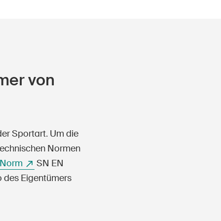
mer von
der Sportart. Um die
e technischen Normen
Norm
SN EN
o des Eigentümers