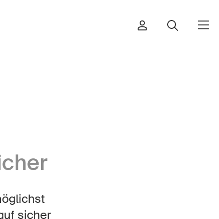
Bestellen & herunterladen
Kurse & Veranstaltungen
icher
Sichere Produkte
Rechtsfragen & Gerichtsentscheide
möglichst
Sicherheitsdelegierte & Gemeinden
auf sicher