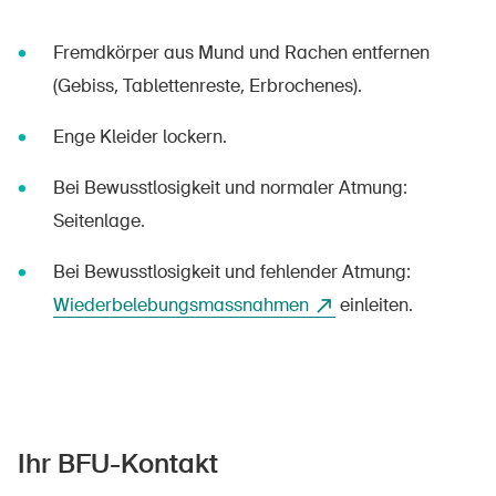
DE
FR
IT
EN
Fremdkörper aus Mund und Rachen entfernen
Startseite
(Gebiss, Tablettenreste, Erbrochenes).
Newsletter abonnieren
Enge Kleider lockern.
Bei Bewusstlosigkeit und normaler Atmung:
Seitenlage.
Bei Bewusstlosigkeit und fehlender Atmung:
Wiederbelebungsmassnahmen
einleiten.
Ihr BFU-Kontakt