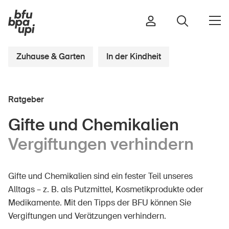
Zuhause & Garten
In der Kindheit
Strasse & Verkehr
Ratgeber
Sport & Bewegung
Zuhause & Garten
Gifte und Chemikalien
Gebäude & Anlagen
Vergiftungen verhindern
Gifte und Chemikalien sind ein fester Teil unseres
In der Kindheit
Alltags – z. B. als Putzmittel, Kosmetikprodukte oder
Im Alter
Medikamente. Mit den Tipps der BFU können Sie
In der Schule
Vergiftungen und Verätzungen verhindern.
Im Unternehmen