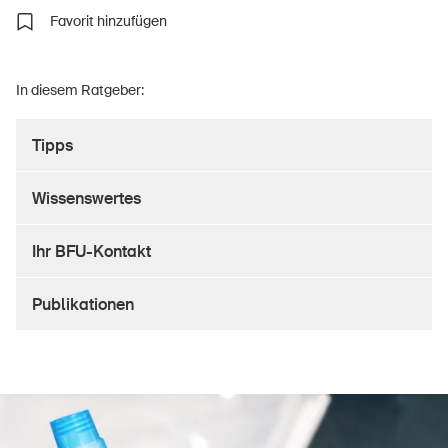
Favorit hinzufügen
Über die BFU
In diesem Ratgeber:
Medien
Tipps
Politik
Wissenswertes
Sinus Plus
Kampagnen
Ihr BFU-Kontakt
Offene Stellen
Publikationen
Bestellen & herunterladen
Kurse & Veranstaltungen