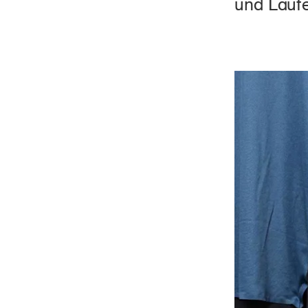
und Läufe
Star
DE
FR
IT
EN