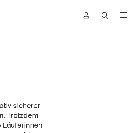
Bestellen & herunterladen
Kurse & Veranstaltungen
Sichere Produkte
tiv sicherer
Rechtsfragen & Gerichtsentscheide
en. Trotzdem
Sicherheitsdelegierte & Gemeinden
e Läuferinnen