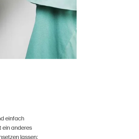
nd einfach
t ein anderes
nsetzen lassen: