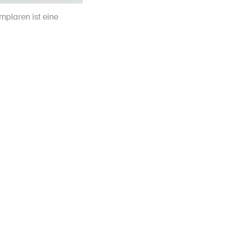
mplaren ist eine
Plakat zum Aufhängen im Unternehme