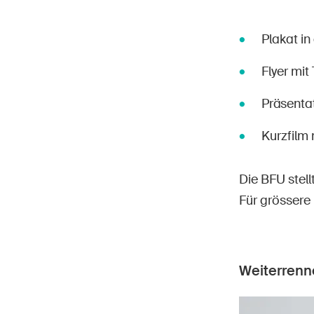
Plakat i
Flyer mit
Präsentat
Kurzfilm
Die BFU stell
Für grössere
Weiterrenn