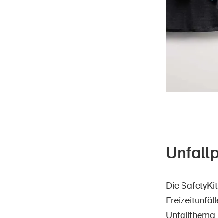
Unfall
Die SafetyKi
Freizeitunfä
Unfallthema 