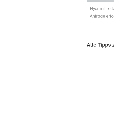
Cafeteria (auch in Englisch verfügbar)
Flyer mit re
Anfrage erfo
Alle Tipps