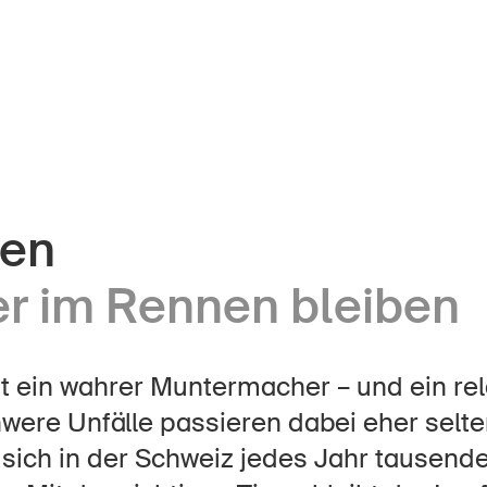
en
r Kindheit
Über die BFU
er im Rennen bleiben
Medien
lter
Politik
er Schule
t ein wahrer Muntermacher – und ein rela
Sinus Plus
nternehmen
were Unfälle passieren dabei eher selt
Kampagnen
 sich in der Schweiz jedes Jahr tausend