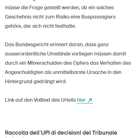
Prodotti sicuri
müsse die Frage gestellt werden, ob ein solches
Approfondimenti giuridici
Geschehnis nicht zum Risiko eine Buspassagiers
gehöre, der sich nicht festhalte.
Delegate e delegati alla sicurezza e Comuni
Contatto e consulenza
Das Bundesgericht erinnert daran, dass ganz
ausserordentliche Umstände vorliegen müssen damit
durch ein Mitverschulden des Opfers das Verhalten des
Angeschuldigten als unmittelbarste Ursache in den
Hintergrund gedrängt wird.
Link auf den Volltext des Urteils
hier
Raccolta dell’UPI di decisioni del Tribunale