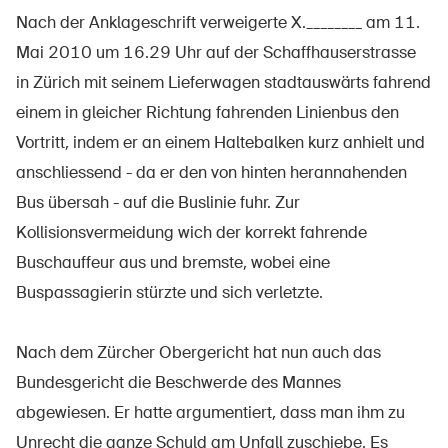
Nach der Anklageschrift verweigerte X.________ am 11.
Mai 2010 um 16.29 Uhr auf der Schaffhauserstrasse
in Zürich mit seinem Lieferwagen stadtauswärts fahrend
UPI – chi siamo
einem in gleicher Richtung fahrenden Linienbus den
Media
Vortritt, indem er an einem Haltebalken kurz anhielt und
Politica
anschliessend - da er den von hinten herannahenden
Sinus Plus
Bus übersah - auf die Buslinie fuhr. Zur
Kollisionsvermeidung wich der korrekt fahrende
Campagne
Buschauffeur aus und bremste, wobei eine
Posti vacanti
Buspassagierin stürzte und sich verletzte.
Nach dem Zürcher Obergericht hat nun auch das
Bundesgericht die Beschwerde des Mannes
Ordinare & scaricare materiali
abgewiesen. Er hatte argumentiert, dass man ihm zu
Corsi ed eventi
Unrecht die ganze Schuld am Unfall zuschiebe. Es