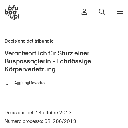
Decisione del tribunale
Strada e traffico
Verantwortlich für Sturz einer
Sport e attività fisica
Buspassagierin - Fahrlässige
Casa e giardino
Körperverletzung
Edifici e impianti
Aggiungi favorito
Bambini
Anziani
Decisione del: 14 ottobre 2013
Scuola
Numero processo: 6B_286/2013
Imprese