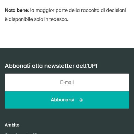
Nota bene:
la maggior parte della raccolta di decisioni
è disponibile solo in tedesco.
Abbonati alla newsletter dell'UPI
Abbonarsi
DE
FR
IT
EN
Ambito
Home