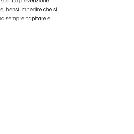
episce. La prevenzione
re, bensì impedire che si
sono sempre capitare e