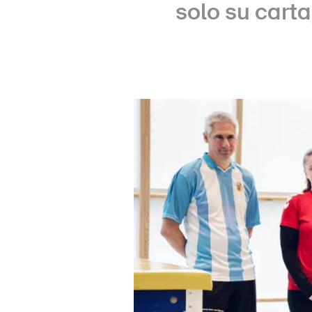
solo su carta
Hom
DE
FR
IT
EN