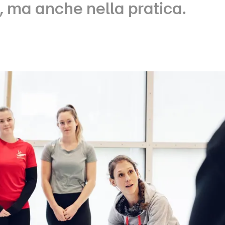
Posti vacanti
, ma anche nella pratica.
e
Abbonati alla newsletter