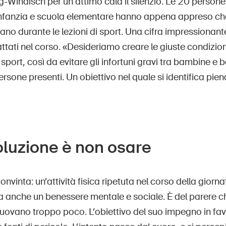
-Windisch per un attimo cala il silenzio. Le 20 person
ll’infanzia e scuola elementare hanno appena appreso 
tunano durante le lezioni di sport. Una cifra impressionan
attati nel corso. «Desideriamo creare le giuste condizion
a e sport, così da evitare gli infortuni gravi tra bambine e
ersone presenti. Un obiettivo nel quale si identifica pie
oluzione è non osare
nvinta: un’attività fisica ripetuta nel corso della giornat
ta anche un benessere mentale e sociale. È del parere 
ovano troppo poco. L’obiettivo del suo impegno in fav