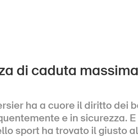
zza di caduta massima
ini
UPI – chi siamo
Media
ani
Politica
sier ha a cuore il diritto dei 
la
Sinus Plus
uentemente e in sicurezza. E n
ese
Campagne
llo sport ha trovato il giusto a