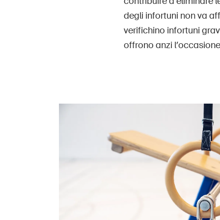
contribuire a eliminare l
degli infortuni non va a
verifichino infortuni gra
offrono anzi l’occasion