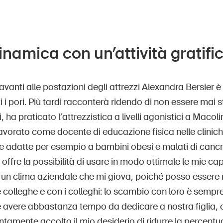
namica con un’attività gratifi
avanti alle postazioni degli attrezzi Alexandra Bersier
ti i pori. Più tardi racconterà ridendo di non essere mai 
ha praticato l’attrezzistica a livelli agonistici a Macolin
lavorato come docente di educazione fisica nelle clinic
he adatte per esempio a bambini obesi e malati di canc
i offre la possibilità di usare in modo ottimale le mie 
È un clima aziendale che mi giova, poiché posso essere 
 colleghe e con i colleghi: lo scambio con loro è sempre
 avere abbastanza tempo da dedicare a nostra figlia, 
tamente accolto il mio desiderio di ridurre la percentua