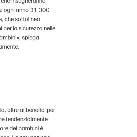
e che insegneranno
che ogni anno 31 300
te, che sottolinea
i per la sicurezza nelle
 bambini», spiega
namente.
a, oltre ai benefici per
che tendenzialmente
ore dei bambini è