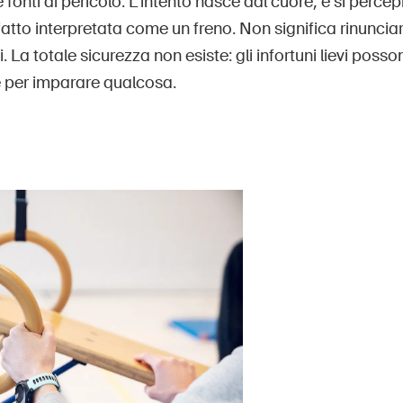
e fonti di pericolo. L’intento nasce dal cuore, e si perc
ffatto interpretata come un freno. Non significa rinuncia
vi. La totale sicurezza non esiste: gli infortuni lievi pos
e per imparare qualcosa.