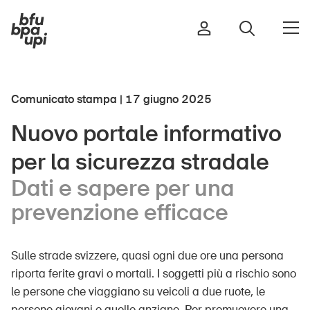
Comunicato stampa | 17 giugno 2025
Strada e traffico
Nuovo portale informativo
Sport e attività fisica
per la sicurezza stradale
Casa e giardino
Edifici e impianti
Dati e sapere per una
prevenzione efficace
Bambini
Sulle strade svizzere, quasi ogni due ore una persona
Anziani
riporta ferite gravi o mortali. I soggetti più a rischio sono
Scuola
le persone che viaggiano su veicoli a due ruote, le
Imprese
persone giovani e quelle anziane. Per promuovere una