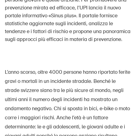
prevenzione mirata ed efficace, l’UPI lancia il nuovo
portale informativo «Sinus plus». Il portale fornisce
statistiche aggiornate sugli incidenti, analizza le
UPI – chi siamo
tendenze e i fattori di rischio e propone una panoramica
Media
sugli approcci più efficaci in materia di prevenzione.
Politica
Sinus Plus
L’anno scorso, oltre 4000 persone hanno riportato ferite
Campagne
gravi o mortali in un incidente stradale. Benché le
Posti vacanti
strade svizzere siano tra le più sicure al mondo, negli
ultimi anni il numero degli incidenti ha mostrato un
andamento negativo. Chi si sposta in bici, e-bike o moto
Ordinare & scaricare materiali
corre i maggiori rischi. Anche l’età è un fattore
determinante: le e gli adolescenti, le giovani adulte e i
Corsi ed eventi
giovani adulti nonché le persone anziane risultano