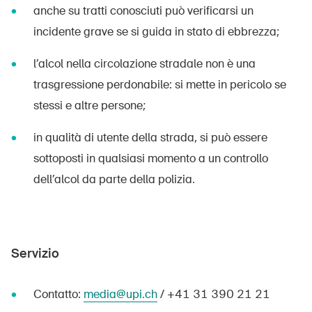
anche su tratti conosciuti può verificarsi un
incidente grave se si guida in stato di ebbrezza;
l’alcol nella circolazione stradale non è una
trasgressione perdonabile: si mette in pericolo se
stessi e altre persone;
DE
FR
IT
EN
in qualità di utente della strada, si può essere
Home
sottoposti in qualsiasi momento a un controllo
dell’alcol da parte della polizia.
Abbonati alla newsletter
Servizio
Contatto:
media@upi.ch
/ +41 31 390 21 21