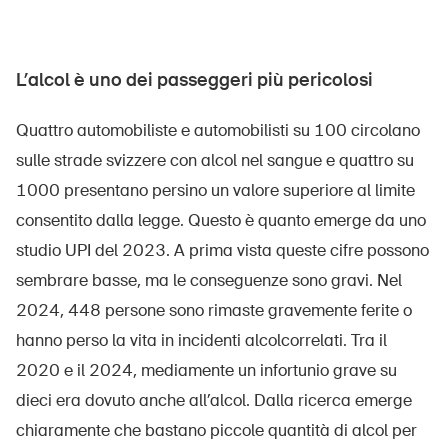
Prodotti sicuri
Approfondimenti giuridici
L’alcol è uno dei passeggeri più pericolosi
Delegate e delegati alla sicurezza e Comuni
Contatto e consulenza
Quattro automobiliste e automobilisti su 100 circolano
sulle strade svizzere con alcol nel sangue e quattro su
1000 presentano persino un valore superiore al limite
consentito dalla legge. Questo è quanto emerge da uno
studio UPI del 2023. A prima vista queste cifre possono
sembrare basse, ma le conseguenze sono gravi. Nel
2024, 448 persone sono rimaste gravemente ferite o
hanno perso la vita in incidenti alcolcorrelati. Tra il
2020 e il 2024, mediamente un infortunio grave su
dieci era dovuto anche all’alcol. Dalla ricerca emerge
chiaramente che bastano piccole quantità di alcol per