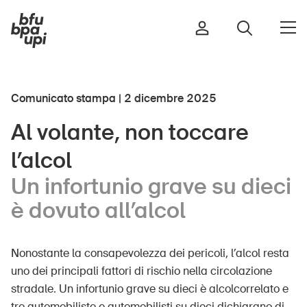
Comunicato stampa | 2 dicembre 2025
Strada e traffico
Al volante, non toccare
Sport e attività fisica
l’alcol
Casa e giardino
Edifici e impianti
Un infortunio grave su dieci
è dovuto all’alcol
Bambini
Nonostante la consapevolezza dei pericoli, l’alcol resta
Anziani
uno dei principali fattori di rischio nella circolazione
Scuola
stradale. Un infortunio grave su dieci è alcolcorrelato e
Imprese
tre automobiliste e automobilisti su dieci dichiarano di