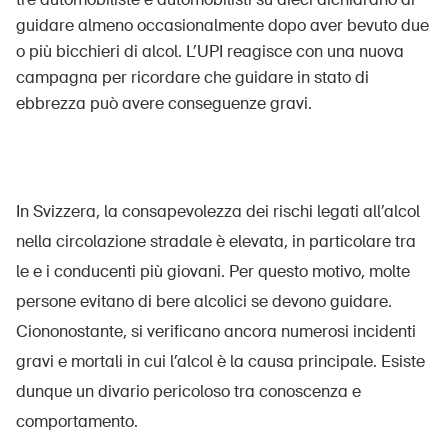
guidare almeno occasionalmente dopo aver bevuto due
o più bicchieri di alcol. L’UPI reagisce con una nuova
campagna per ricordare che guidare in stato di
UPI – chi siamo
ebbrezza può avere conseguenze gravi.
Media
Politica
Sinus Plus
In Svizzera, la consapevolezza dei rischi legati all’alcol
Campagne
nella circolazione stradale è elevata, in particolare tra
le e i conducenti più giovani. Per questo motivo, molte
Posti vacanti
persone evitano di bere alcolici se devono guidare.
Ciononostante, si verificano ancora numerosi incidenti
gravi e mortali in cui l’alcol è la causa principale. Esiste
Ordinare & scaricare materiali
dunque un divario pericoloso tra conoscenza e
comportamento.
Corsi ed eventi